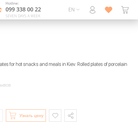
Hotline:
099 338 00 22
EN
SEVEN DAYS A WEEK
ates for hot snacks and meals in Kiev. Rolled plates of porcelain
зывов
Узнать цену