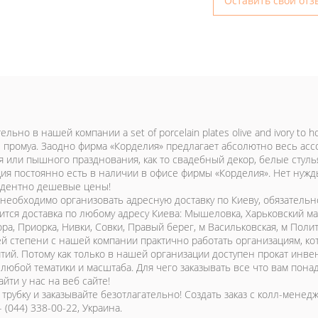
Оставить свой отз
льно в нашей компании a set of porcelain plates olive and ivory to 
е промуа. Заодно фирма «Корделия» предлагает абсолютно весь ас
 или пышного празднования, как то свадебный декор, белые стулья,
ция постоянно есть в наличии в офисе фирмы «Корделия». Нет нужды
дентно дешевые цены!
 необходимо организовать адресную доставку по Киеву, обязатель
ится доставка по любому адресу Киева: Мышеловка, Харьковский ма
ра, Приорка, Нивки, Совки, Правый берег, м Васильковская, м Поли
й степени с нашей компании практично работать организациям, к
тий. Потому как только в нашей организации доступен прокат инве
 любой тематики и масштаба. Для чего заказывать все что вам пон
йти у нас на веб сайте!
 трубку и заказывайте безотлагательно! Создать заказ с колл-мене
 - (044) 338-00-22, Украина.