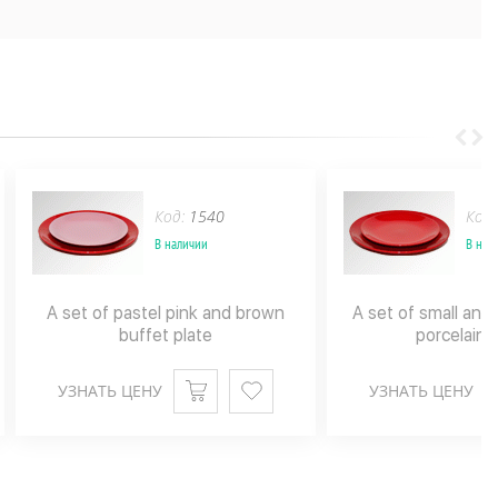
Код:
1540
Код
В наличии
В нал
A set of pastel pink and brown
A set of small and 
buffet plate
porcelain 
УЗНАТЬ ЦЕНУ
УЗНАТЬ ЦЕНУ