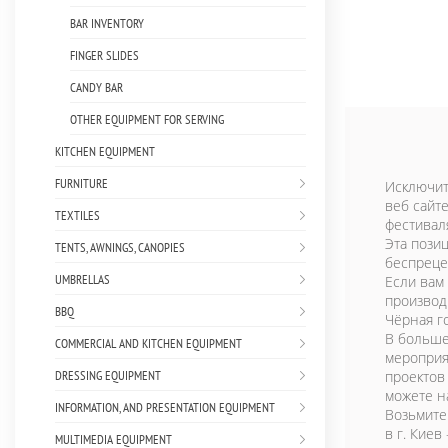
BAR INVENTORY
FINGER SLIDES
CANDY BAR
OTHER EQUIPMENT FOR SERVING
KITCHEN EQUIPMENT
FURNITURE
Исключите
веб сайт
TEXTILES
фестиваля
Эта пози
TENTS, AWNINGS, CANOPIES
беспреце
UMBRELLAS
Если вам
производ
BBQ
Чёрная го
В больше
COMMERCIAL AND KITCHEN EQUIPMENT
мероприя
DRESSING EQUIPMENT
проектов
можете на
INFORMATION, AND PRESENTATION EQUIPMENT
Возьмите
в г. Киев
MULTIMEDIA EQUIPMENT