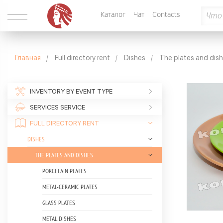
Каталог
Чат
Contacts
Главная
Full directory rent
Dishes
The plates and dis
INVENTORY BY EVENT TYPE
SERVICES SERVICE
FULL DIRECTORY RENT
DISHES
THE PLATES AND DISHES
PORCELAIN PLATES
METAL-CERAMIC PLATES
GLASS PLATES
METAL DISHES