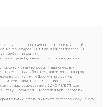
ыв
hot appetizers - по цене намного ниже, чем можно найти на
сортимент оборудования и инвентаря для проведения
 свадебная посуда и т.д.
 искать где-нибудь еще, по той причине, что у нас
но поможем и с этим вопросом. Нашими людьми
ссив, Деснянский район, Труханов остров, Вышгород,
технический институт, м Дорогожичи и другие.
оторым необходимо комплексное обеспечение
нтаря, а также оборудования в ОДНОМ МЕСТЕ, для
адобится у многочисленных поставщиков? Все это вы
джерами фирмы «Kordelia» вы можете по телефонному номеру