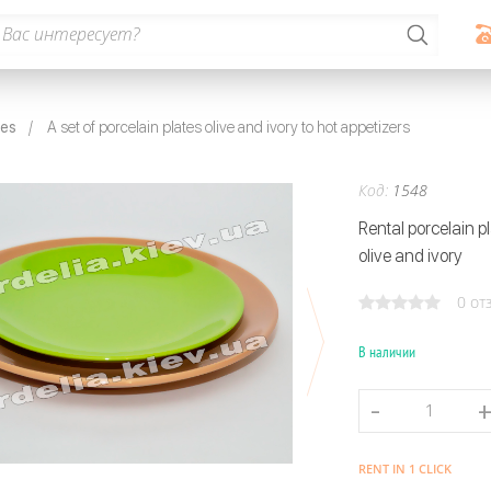
hes
A set of porcelain plates olive and ivory to hot appetizers
Код:
1548
Rental porcelain pl
olive and ivory
0 от
В наличии
RENT IN 1 CLICK