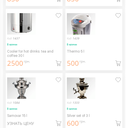
Код:
1437
Код:
1439
В наличии
В наличии
Cooler for hot drinks: tea and
Thermo 5 l
coffee 30 l
2500
500
грн.
грн.
Код:
1084
Код:
1333
В наличии
В наличии
Samovar 15 l
Silver set of 3 l
600
грн.
УЗНАТЬ ЦЕНУ