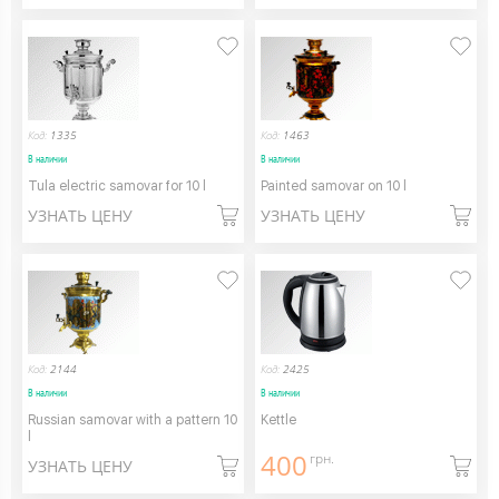
Код:
1335
Код:
1463
В наличии
В наличии
Tula electric samovar for 10 l
Painted samovar on 10 l
УЗНАТЬ ЦЕНУ
УЗНАТЬ ЦЕНУ
Код:
2144
Код:
2425
В наличии
В наличии
Russian samovar with a pattern 10
Kettle
l
400
грн.
УЗНАТЬ ЦЕНУ