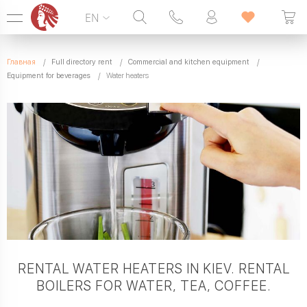
EN
Hotline:
099 338 00 22
Главная
Full directory rent
Commercial and kitchen equipment
SEVEN DAYS A WEEK
Equipment for beverages
Water heaters
RENTAL WATER HEATERS IN KIEV. RENTAL
BOILERS FOR WATER, TEA, COFFEE.