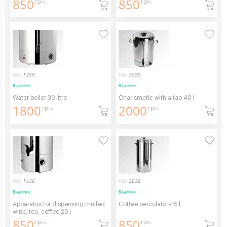
850
850
грн.
грн.
Код:
1399
Код:
3089
В наличии
В наличии
Water boiler 30 litre
Charismatic with a tap 40 l
1800
2000
грн.
грн.
Код:
1436
Код:
2626
В наличии
В наличии
Apparatus for dispensing mulled
Coffee percolator-15 l
wine, tea, coffee 20 l
850
850
грн.
грн.