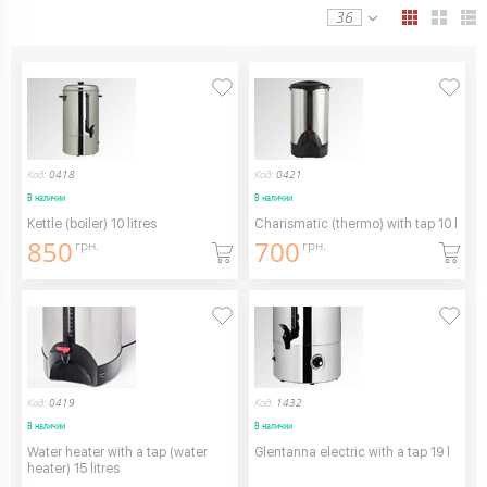
36
Код:
0418
Код:
0421
В наличии
В наличии
Kettle (boiler) 10 litres
Charismatic (thermo) with tap 10 l
850
700
грн.
грн.
Код:
0419
Код:
1432
В наличии
В наличии
Water heater with a tap (water
Glentanna electric with a tap 19 l
heater) 15 litres