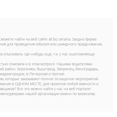
 сможете найти на веб сайте all biz ukraina. Заодно фирма
ания для проведения юбилея или шикарного празднования,
ла отыскивать где-нибудь еще, т.к. у нас ошеломляюще
достью поможем и в этом вопросе. Нашими водителями
ий район, Березняки, Вышгород, Зверинец, Виноградарь,
Академгородок, м Печерская и прочие.
ям, которые заказывают полное оснащение мероприятий.
ования в ОДНОМ МЕСТЕ, для проектов любой важности и
авщиков? Все это можно найти у нас на веб портале!
л-менеджерами нашей организации можно по киевскому