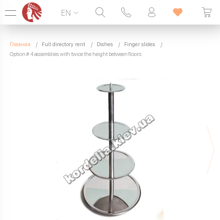
EN
Hotline:
099 338 00 22
Главная
Full directory rent
Dishes
Finger slides
SEVEN DAYS A WEEK
Option # 4 assemblies with twice the height between floors