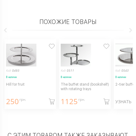
ПОХОЖИЕ ТОВАРЫ
Код:
0493
Код:
0511
Код:
0543
В наличии
В наличии
В наличии
Hill for fruit
The buffet stand (bookshelf)
2-tier buffet 
with rotating trays
250
1125
грн.
грн.
УЗНАТЬ 
С ЭТИМ ТОВАРОМ ТАКЖЕ ЗАКАЗЫВАЮТ