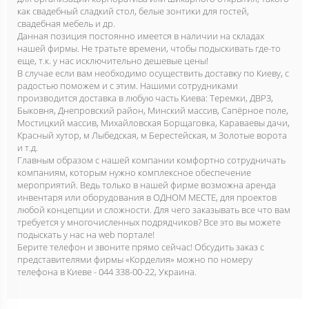
как свадебный сладкий стол, белые зонтики для гостей,
свадебная мебель и др.
Данная позиция постоянно имеется в наличии на складах
нашей фирмы. Не тратьте времени, чтобы подыскивать где-то
еще, т.к. у нас исключительно дешевые цены!
В случае если вам необходимо осуществить доставку по Киеву, с
радостью поможем и с этим. Нашими сотрудниками
производится доставка в любую часть Киева: Теремки, ДВРЗ,
Быковня, Днепровский район, Минский массив, Сапёрное поле,
Мостицкий массив, Михайловская Борщаговка, Караваевы дачи,
Красный хутор, м Лыбедская, м Берестейская, м Золотые ворота
и т.д.
Главным образом с нашей компании комфортно сотрудничать
компаниям, которым нужно комплексное обеспечение
мероприятий. Ведь только в нашей фирме возможна аренда
инвентаря или оборудования в ОДНОМ МЕСТЕ, для проектов
любой концепции и сложности. Для чего заказывать все что вам
требуется у многочисленных подрядчиков? Все это вы можете
подыскать у нас на web портале!
Берите телефон и звоните прямо сейчас! Обсудить заказ с
представителями фирмы «Корделия» можно по номеру
телефона в Киеве - 044 338-00-22, Украина.