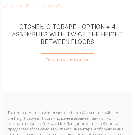
предыдущий
следующий
ОТЗЫВЫ О ТОВАРЕ - OPTION # 4
ASSEMBLIES WITH TWICE THE HEIGHT
BETWEEN FLOORS
Оставить свой отзыв
Только в компании «Корделия» option # 4 assemblies with twice
the height between floors - по цене выгоднее, чем можно
отыскать на web сайте ua.all.biz. Заодно компания «Kordelia»
предлагает абсолютно весь спектр инвентаря и оборудования
для организации корпоратива или шикарного открытия, такого