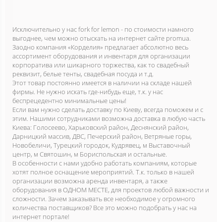
Исключительно у нас fork for lemon - по стоимости намного
выгоднее, чем можно отыскать на интернет сайте promua.
Заодно компания «Корделия» предлагает абсолютно весь
ассортимент оборудования и инвентаря для организации
корпоратива или шикарного торжества, как то свадебный
реквизит, белые тенты, свадебная посуда и т.д.
Этот товар постоянно имеется в наличии на складе нашей
фирмы. Не нужно искать где-нибудь еще, т.к. у нас
беспрецедентно минимальные цены!
Если вам нужно сделать доставку по Киеву, всегда поможем и с
этим. Нашими сотрудниками возможна доставка в любую часть
Киева: Голосеево, Харьковский район, Деснянский район,
Дарницкий массив, ДВС, Печерский район, Ветряные горы,
Новобеличи, Турецкий городок, Кудрявец, м Выставочный
центр, м Святошин, м Бориспольская и остальные.
В особенности с нами удобно работать компаниям, которые
хотят полное оснащение мероприятий. Т.к. только в нашей
организации возможна аренда инвентаря, а также
оборудования в ОДНОМ МЕСТЕ, для проектов любой важности и
сложности. Зачем заказывать все необходимое у огромного
количества поставщиков? Все это можно подобрать у нас на
интернет портале!