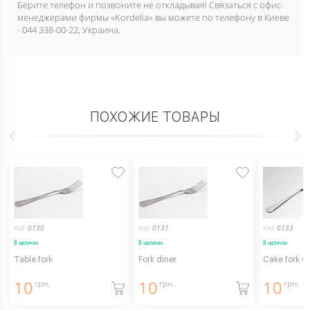
Берите телефон и позвоните не откладывая! Связаться с офис-
менеджерами фирмы «Kordelia» вы можете по телефону в Киеве
- 044 338-00-22, Украина.
ПОХОЖИЕ ТОВАРЫ
Код:
0130
Код:
0131
Код:
0133
В наличии
В наличии
В наличии
Table fork
Fork diner
Cake fork w
10
10
10
грн.
грн.
грн.