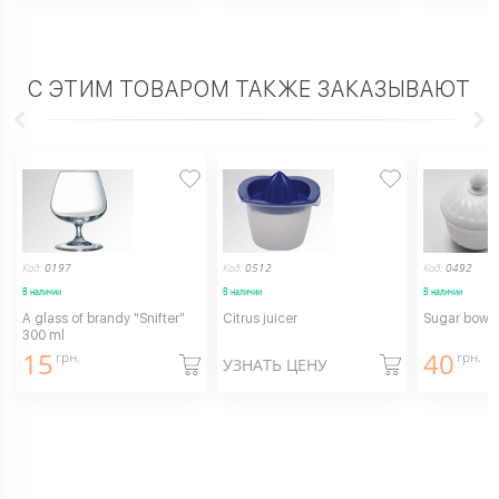
С ЭТИМ ТОВАРОМ ТАКЖЕ ЗАКАЗЫВАЮТ
Код:
0197
Код:
0512
Код:
0492
В наличии
В наличии
В наличии
A glass of brandy "Snifter"
Citrus juicer
Sugar bowl w
300 ml
15
40
грн.
грн.
УЗНАТЬ ЦЕНУ