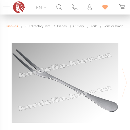
EN
Hotline:
099 338 00 22
Главная
Full directory rent
Dishes
Cutlery
Fork
Fork for lemon
SEVEN DAYS A WEEK