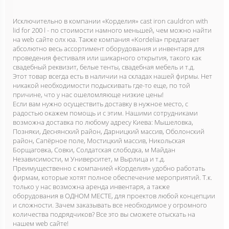
Исключительно в компании «Корделия» cast iron cauldron with
lid for 200 l - по стоимости намного меньшей, чем можно найти
на web сайте олх юа. Также компания «Kordelia» предлагает
абсолютно весь ассортимент оборудования и инвентаря для
проведения фестиваля или шикарного открытия, такого как
свадебный реквизит, белые тенты, свадебная мебель и т.д.
Этот товар всегда есть в наличии на складах нашей фирмы. Нет
никакой необходимости подыскивать где-то еще, по той
причине, что у нас ошеломляюще низкие цены!
Если вам нужно осуществить доставку в нужное место, с
радостью окажем помощь и с этим. Нашими сотрудниками
возможна доставка по любому адресу Киева: Мышеловка,
Позняки, Деснянский район, Дарницкий массив, Оболонский
район, Сапёрное поле, Мостицкий массив, Никольская
Борщаговка, Совки, Солдатская слободка, м Майдан
Независимости, м Университет, м Вырлица и т.д.
Преимущественно с компанией «Корделия» удобно работать
фирмам, которые хотят полное обеспечение мероприятий. Т.к.
только у нас возможна аренда инвентаря, а также
оборудования в ОДНОМ МЕСТЕ, для проектов любой концепции
и сложности. Зачем заказывать все необходимое у огромного
количества подрядчиков? Все это вы сможете отыскать на
нашем web сайте!