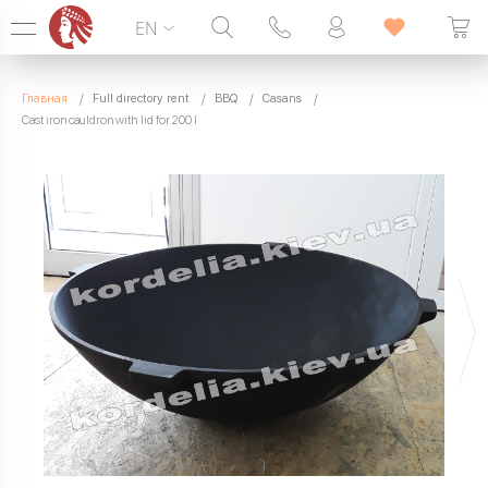
EN
Hotline:
099 338 00 22
Главная
Full directory rent
BBQ
Casans
SEVEN DAYS A WEEK
Cast iron cauldron with lid for 200 l