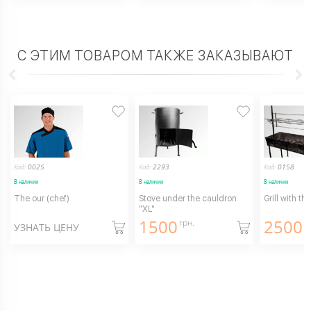
С ЭТИМ ТОВАРОМ ТАКЖЕ ЗАКАЗЫВАЮТ
Код:
0025
Код:
2293
Код:
0158
В наличии
В наличии
В наличии
The our (chef)
Stove under the cauldron
Grill with the
"XL"
1500
2500
грн.
г
УЗНАТЬ ЦЕНУ