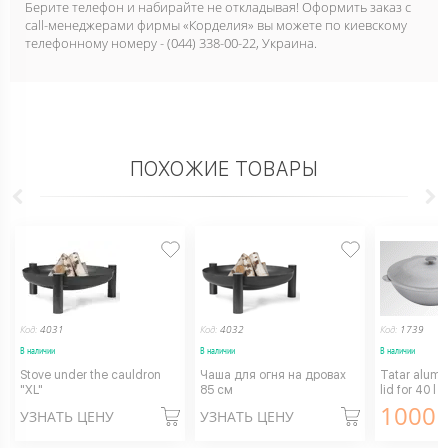
Берите телефон и набирайте не откладывая! Оформить заказ с
call-менеджерами фирмы «Корделия» вы можете по киевскому
телефонному номеру - (044) 338-00-22, Украина.
ПОХОЖИЕ ТОВАРЫ
Код:
4031
Код:
4032
Код:
1739
В наличии
В наличии
В наличии
Stove under the cauldron
Чаша для огня на дровах
Tatar alumi
"XL"
85 см
lid for 40 l
1000
г
УЗНАТЬ ЦЕНУ
УЗНАТЬ ЦЕНУ