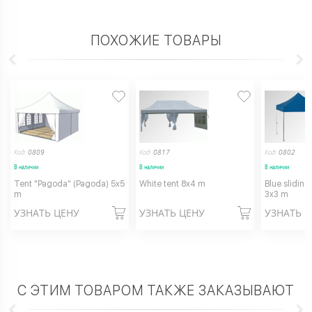
ПОХОЖИЕ ТОВАРЫ
Код:
0809
Код:
0817
Код:
0802
В наличии
В наличии
В наличии
Tent "Pagoda" (Pagoda) 5x5
White tent 8x4 m
Blue sliding
m
3x3 m
УЗНАТЬ ЦЕНУ
УЗНАТЬ ЦЕНУ
УЗНАТЬ 
С ЭТИМ ТОВАРОМ ТАКЖЕ ЗАКАЗЫВАЮТ