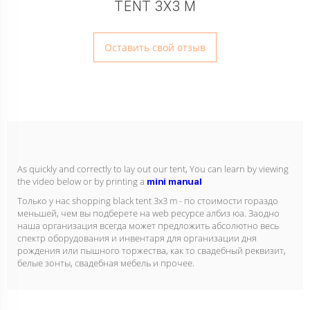
TENT 3X3 M
Оставить свой отзыв
As quickly and correctly to lay out our tent, You can learn by viewing
the video below or by printing a
mini manual
Только у нас shopping black tent 3x3 m - по стоимости гораздо
меньшей, чем вы подберете на web ресурсе албиз юа. Заодно
наша организация всегда может предложить абсолютно весь
спектр оборудования и инвентаря для организации дня
рождения или пышного торжества, как то свадебный реквизит,
белые зонты, свадебная мебель и прочее.