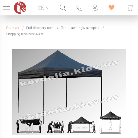
EN
Hotline:
099 338 00 22
Главная
Full directory rent
Tents, awnings, canopies
SEVEN DAYS A WEEK
Shopping black tent 3x3 m