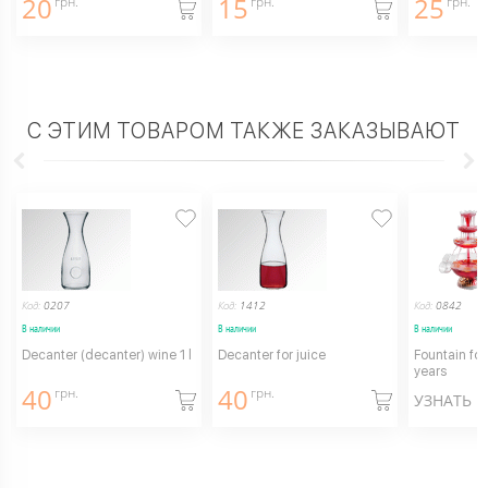
20
15
25
грн.
грн.
грн.
С ЭТИМ ТОВАРОМ ТАКЖЕ ЗАКАЗЫВАЮТ
Код:
0207
Код:
1412
Код:
0842
В наличии
В наличии
В наличии
Decanter (decanter) wine 1 l
Decanter for juice
Fountain for
years
40
40
грн.
грн.
УЗНАТЬ 