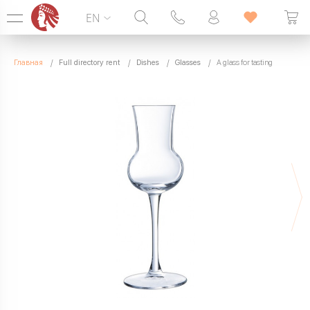
EN
Hotline:
099 338 00 22
Главная
Full directory rent
Dishes
Glasses
A glass for tasting
SEVEN DAYS A WEEK