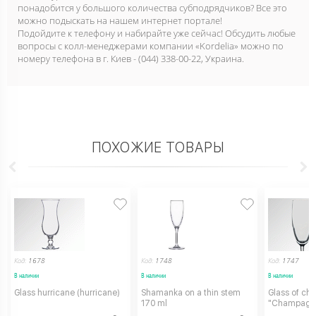
понадобится у большого количества субподрядчиков? Все это
можно подыскать на нашем интернет портале!
Подойдите к телефону и набирайте уже сейчас! Обсудить любые
вопросы с колл-менеджерами компании «Kordelia» можно по
номеру телефона в г. Киев - (044) 338-00-22, Украина.
ПОХОЖИЕ ТОВАРЫ
Код:
1678
Код:
1748
Код:
1747
В наличии
В наличии
В наличии
Glass hurricane (hurricane)
Shamanka on a thin stem
Glass of c
170 ml
"Champagne