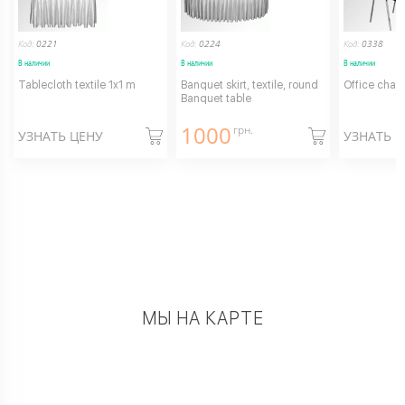
Код:
0221
Код:
0224
Код:
0338
В наличии
В наличии
В наличии
Tablecloth textile 1x1 m
Banquet skirt, textile, round
Office chair
Banquet table
1000
грн.
УЗНАТЬ ЦЕНУ
УЗНАТЬ 
МЫ НА КАРТЕ