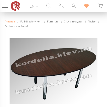
EN
Hotline:
099 338 00 22
Главная
Full directory rent
Furniture
Столы и стулья
Tables
SEVEN DAYS A WEEK
Conference table oval