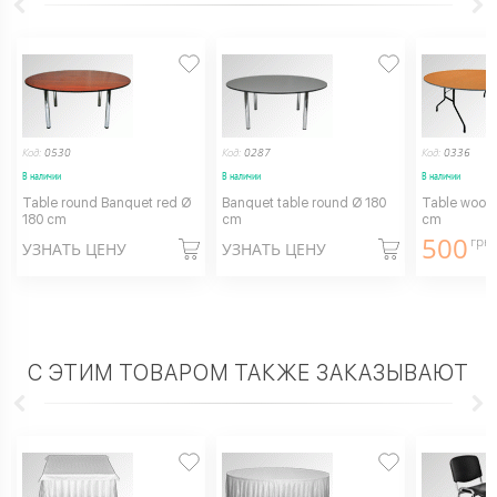
Код:
0530
Код:
0287
Код:
0336
В наличии
В наличии
В наличии
Table round Banquet red Ø
Banquet table round Ø 180
Table wood
180 cm
cm
cm
500
грн.
УЗНАТЬ ЦЕНУ
УЗНАТЬ ЦЕНУ
С ЭТИМ ТОВАРОМ ТАКЖЕ ЗАКАЗЫВАЮТ