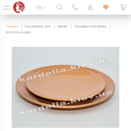
EN
Hotline:
099 338 00 22
Главная
Full directory rent
Dishes
The plates and dishes
SEVEN DAYS A WEEK
Set of brown plates