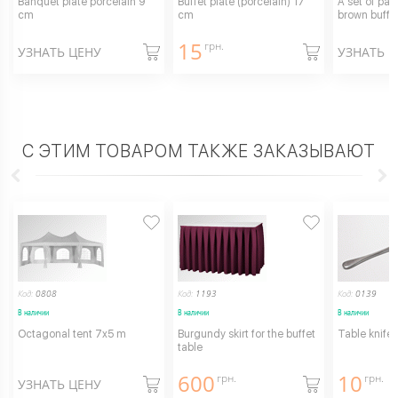
Banquet plate porcelain 9
Buffet plate (porcelain) 17
A set of pas
cm
cm
brown buffet
15
грн.
УЗНАТЬ ЦЕНУ
УЗНАТЬ 
С ЭТИМ ТОВАРОМ ТАКЖЕ ЗАКАЗЫВАЮТ
Код:
0808
Код:
1193
Код:
0139
В наличии
В наличии
В наличии
Octagonal tent 7x5 m
Burgundy skirt for the buffet
Table knife
table
600
10
грн.
грн.
УЗНАТЬ ЦЕНУ