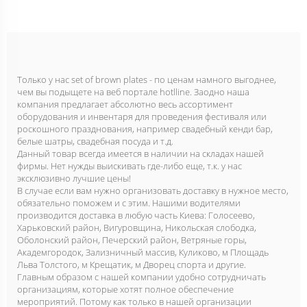
Только у нас set of brown plates - по ценам намного выгоднее,
чем вы подыщете на веб портале hotlline. Заодно наша
компания предлагает абсолютно весь ассортимент
оборудования и инвентаря для проведения фестиваля или
роскошного празднования, например свадебный кенди бар,
белые шатры, свадебная посуда и т.д.
Данный товар всегда имеется в наличии на складах нашей
фирмы. Нет нужды выискивать где-либо еще, т.к. у нас
эксклюзивно лучшие цены!
В случае если вам нужно организовать доставку в нужное место,
обязательно поможем и с этим. Нашими водителями
производится доставка в любую часть Киева: Голосеево,
Харьковский район, Вигуровщина, Никольская слободка,
Оболонский район, Печерский район, Ветряные горы,
Академгородок, Зализничный массив, Куликово, м Площадь
Льва Толстого, м Крещатик, м Дворец спорта и другие.
Главным образом с нашей компании удобно сотрудничать
организациям, которые хотят полное обеспечение
мероприятий. Потому как только в нашей организации