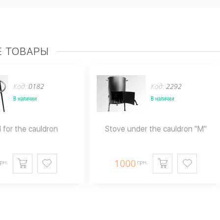
 ТОВАРЫ
Код:
0182
Код:
2292
В наличии
В наличии
 for the cauldron
Stove under the cauldron "M"
1000
рн.
грн.