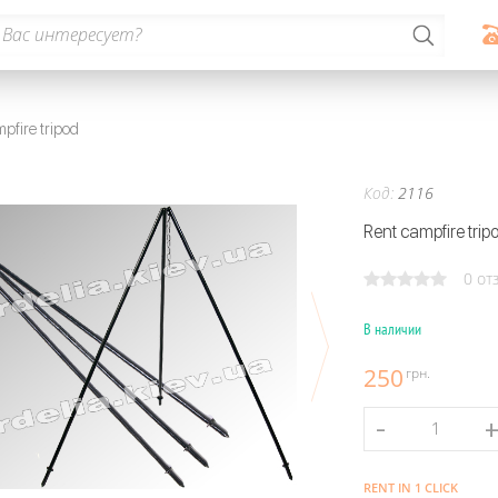
pfire tripod
Код:
2116
Rent campfire tripo
0 от
В наличии
250
грн.
RENT IN 1 CLICK