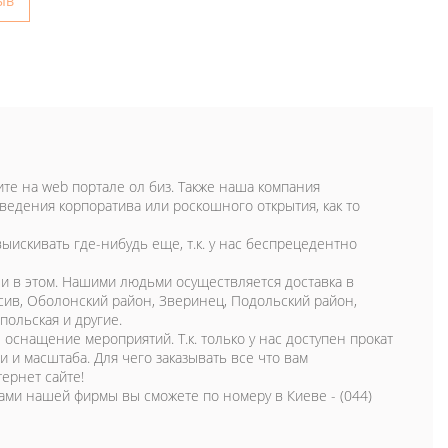
ыв
щите на web портале ол биз. Также наша компания
ведения корпоратива или роскошного открытия, как то
ыискивать где-нибудь еще, т.к. у нас беспрецедентно
 и в этом. Нашими людьми осуществляется доставка в
сив, Оболонский район, Зверинец, Подольский район,
польская и другие.
оснащение мероприятий. Т.к. только у нас доступен прокат
и масштаба. Для чего заказывать все что вам
ернет сайте!
ками нашей фирмы вы сможете по номеру в Киеве - (044)