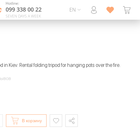
Hotline:
099 338 00 22
EN
SEVEN DAYS A WEEK
d in Kiev. Rental folding tripod for hanging pots over the fire.
зывов
В корзину