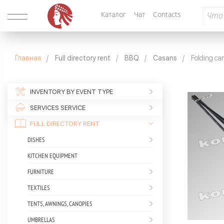
Каталог
Чат
Contacts
Главная
Full directory rent
BBQ
Casans
Folding cam
INVENTORY BY EVENT TYPE
SERVICES SERVICE
FULL DIRECTORY RENT
DISHES
KITCHEN EQUIPMENT
FURNITURE
TEXTILES
TENTS, AWNINGS, CANOPIES
UMBRELLAS