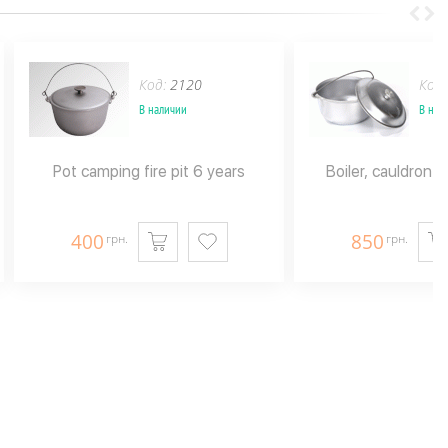
Код:
2120
Код
В наличии
В нал
Pot camping fire pit 6 years
Boiler, cauldron 
400
850
грн.
грн.