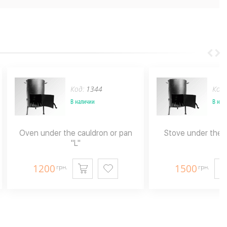
Код:
1344
Код
В наличии
В нал
Oven under the cauldron or pan
Stove under the c
"L"
1200
1500
грн.
грн.