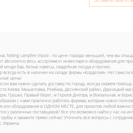
Оставить свой отз
нас folding campfire tripod - по цене гораздо меньшей, чем вы оты
ет абсолютно весь ассортимент инвентаря и оборудования для про
й кенди бар, белые навесы, свадебная посуда и прочее.
р всегда есть в наличии на складе фирмы «Корделия». Нет смысла в
ьные цены!
 если вам нужно сделать доставку по городу, всегда окажем помощь
сто Киева: Мышеловка, Рембаза, Деснянский район, Дарницкий мас
ок, Грушки, Правый берег, м Героев Днепра, м Вокзальная, м Борис
образом с нами практично работать фирмам, которым нужно полное 
я или оборудования в ОДНОМ МЕСТЕ, для проектов любой важности 
тся у различных поставщиков? Все это возможно найти у нас на инт
 трубку и закажите прямо сейчас! Уточнить все вопросы с сотрудни
, Украина.