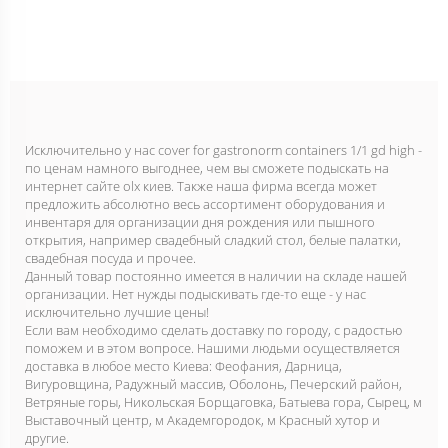
Исключительно у нас cover for gastronorm containers 1/1 gd high -
по ценам намного выгоднее, чем вы сможете подыскать на
интернет сайте olx киев. Также наша фирма всегда может
предложить абсолютно весь ассортимент оборудования и
инвентаря для организации дня рождения или пышного
открытия, например свадебный сладкий стол, белые палатки,
свадебная посуда и прочее.
Данный товар постоянно имеется в наличии на складе нашей
организации. Нет нужды подыскивать где-то еще - у нас
исключительно лучшие цены!
Если вам необходимо сделать доставку по городу, с радостью
поможем и в этом вопросе. Нашими людьми осуществляется
доставка в любое место Киева: Феофания, Дарница,
Вигуровщина, Радужный массив, Оболонь, Печерский район,
Ветряные горы, Никольская Борщаговка, Батыева гора, Сырец, м
Выставочный центр, м Академгородок, м Красный хутор и
другие.