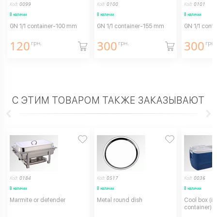
Код:
0099
Код:
0100
Код:
0101
В наличии
В наличии
В наличии
GN 1/1 container-100 mm
GN 1/1 container-155 mm
GN 1/1 cont
120
300
300
грн.
грн.
грн.
С ЭТИМ ТОВАРОМ ТАКЖЕ ЗАКАЗЫВАЮТ
Код:
0184
Код:
0517
Код:
0036
В наличии
В наличии
В наличии
Marmite or defender
Metal round dish
Cool box (i
container) 