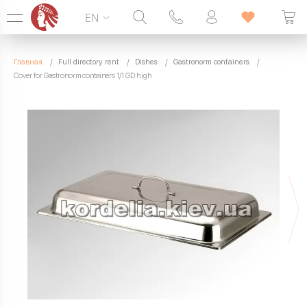
EN
Hotline:
099 338 00 22
Главная
Full directory rent
Dishes
Gastronorm containers
SEVEN DAYS A WEEK
Cover for Gastronorm containers 1/1 GD high