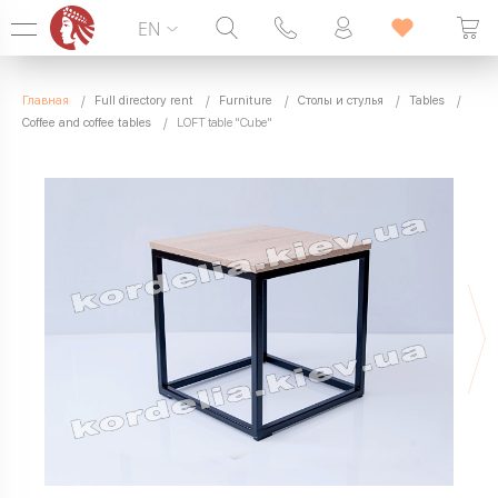
EN
Hotline:
099 338 00 22
Главная
Full directory rent
Furniture
Столы и стулья
Tables
SEVEN DAYS A WEEK
Coffee and coffee tables
LOFT table "Cube"