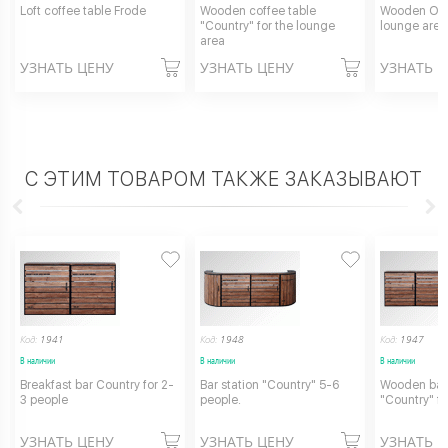
Loft coffee table Frode
Wooden coffee table
Wooden Ott
"Country" for the lounge
lounge area
area
УЗНАТЬ ЦЕНУ
УЗНАТЬ ЦЕНУ
УЗНАТЬ 
С ЭТИМ ТОВАРОМ ТАКЖЕ ЗАКАЗЫВАЮТ
Код:
1941
Код:
1948
Код:
1947
В наличии
В наличии
В наличии
Breakfast bar Country for 2-
Bar station "Country" 5-6
Wooden bar
3 people
people.
"Country" fo
УЗНАТЬ ЦЕНУ
УЗНАТЬ ЦЕНУ
УЗНАТЬ 