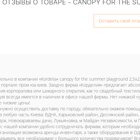
ОТЗЫВЫ О ТОВАРЕ - CANOPY FOR THE S
Оставить свой отз
ельно в компании «Kordelia» canopy for the summer playground 2,5
 портале пром юа киев. Заодно фирма «Корделия» предлагает абсо
ия корпоратива или шикарного открытия, как то свадебный текстиль
ция всегда имеется в наличии в офисе нашей фирмы. Нет никакой н
е низкие цены!
 нужно осуществить доставку по городу, обязательно окажем помо
 в любую часть Киева: ВДНХ, Харьковский район, Деснянский район
док, Новокараваевы дачи, Лукьяновка, м Майдан Независимости, м Г
 с нашей компании удобно сотрудничать фирмам, которым необходи
ганизации возможна аренда инвентаря, а также оборудования в О
казывать все необходимое у большого количества подрядчиков? Все