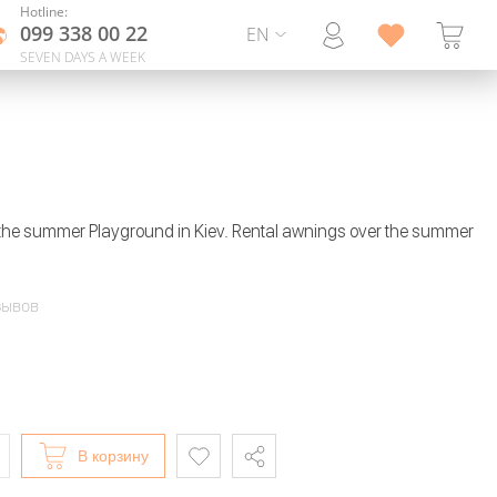
Hotline:
099 338 00 22
EN
SEVEN DAYS A WEEK
 the summer Playground in Kiev. Rental awnings over the summer
зывов
В корзину