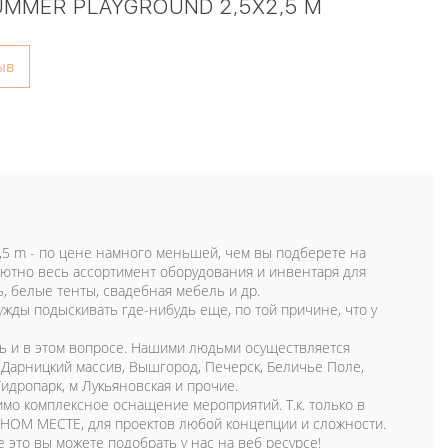
UMMER PLAYGROUND 2,5X2,5 M
ыв
x2,5 m - по цене намного меньшей, чем вы подберете на
лютно весь ассортимент оборудования и инвентаря для
, белые тенты, свадебная мебель и др.
ужды подыскивать где-нибудь еще, по той причине, что у
щь и в этом вопросе. Нашими людьми осуществляется
, Дарницкий массив, Вышгород, Печерск, Беличье Поле,
идропарк, м Лукьяновская и прочие.
мо комплексное оснащение мероприятий. Т.к. только в
ДНОМ МЕСТЕ, для проектов любой концепции и сложности.
 это вы можете подобрать у нас на веб ресурсе!