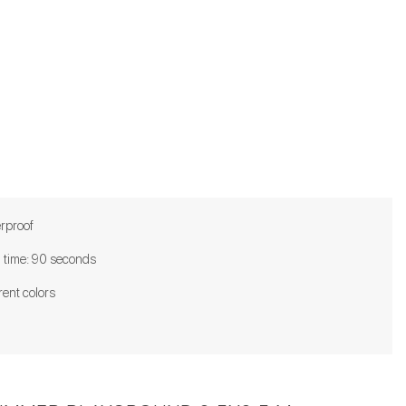
rproof
d time: 90 seconds
rent colors