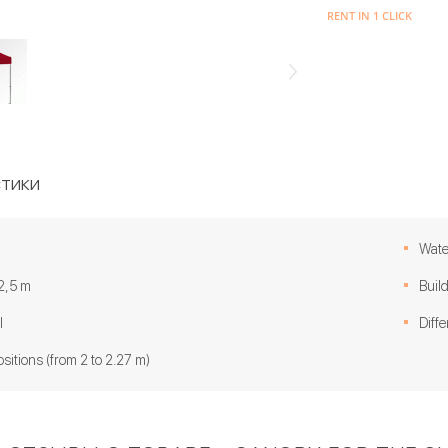
RENT IN 1 CLICK
тики
Wate
x2,5 m
Buil
l
Diffe
ositions (from 2 to 2.27 m)