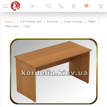
EN
Hotline:
099 338 00 22
Главная
Full directory rent
Furniture
Столы и стулья
Tables
SEVEN DAYS A WEEK
Office tables
Desk