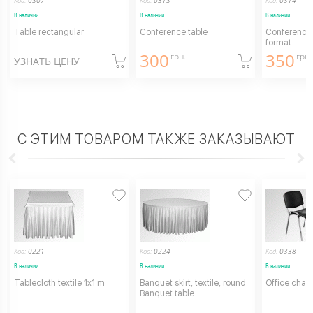
Код:
0307
Код:
0313
Код:
0314
В наличии
В наличии
В наличии
Table rectangular
Conference table
Conference 
format
300
350
грн.
грн.
УЗНАТЬ ЦЕНУ
С ЭТИМ ТОВАРОМ ТАКЖЕ ЗАКАЗЫВАЮТ
Код:
0221
Код:
0224
Код:
0338
В наличии
В наличии
В наличии
Tablecloth textile 1x1 m
Banquet skirt, textile, round
Office chair
Banquet table