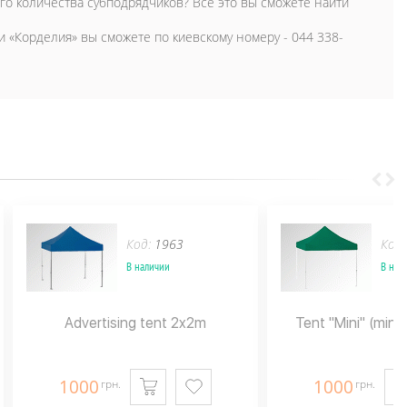
ого количества субподрядчиков? Все это вы сможете найти
и «Корделия» вы сможете по киевскому номеру - 044 338-
Код:
1963
Код
В наличии
В нал
Advertising tent 2x2m
Tent "Mini" (mini
1000
1000
грн.
грн.