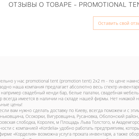
ОТЗЫВЫ О ТОВАРЕ - PROMOTIONAL TEN
Оставить свой отз
ельно у нас promotional tent (promotion tent) 2x2 m - по цене на
Заодно наша компания предлагает абсолютно весь спектр инвента
, например свадебный кенди бар, белые палатки, свадебная мебель 
р всегда имеется в наличии на складе нашей фирмы. Нет никакой ну
ьные цены!
 если вам нужно сделать доставку по Киеву, всегда поможем и с э
аньковщина, Осокорки, Вигуровщина, Русановка, Оболонский район
овская слободка, Королек, м Площадь Льва Толстого, м Академгород
ности с компанией «Kordelia» удобно работать предприятиям, кото
 фирме «Корделия» возможна услуга проката инвентаря, а также о