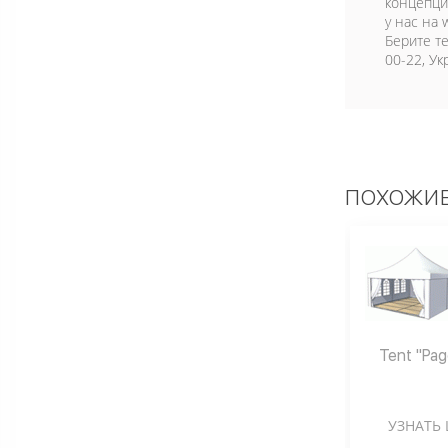
концепци
у нас на 
Берите т
00-22, Ук
ПОХОЖИЕ
Tent "Pag
УЗНАТЬ 