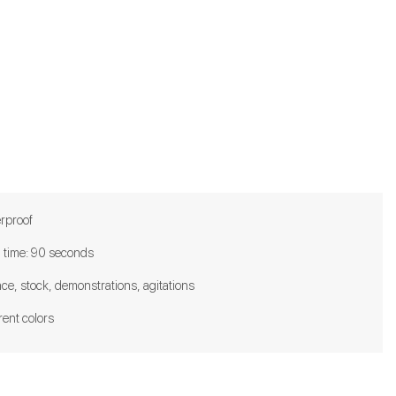
rproof
d time: 90 seconds
ace, stock, demonstrations, agitations
rent colors