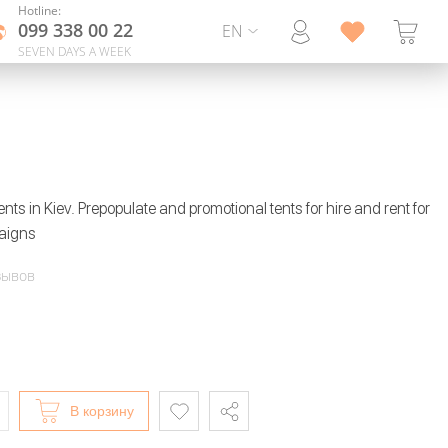
Hotline:
099 338 00 22
EN
SEVEN DAYS A WEEK
nts in Kiev. Prepopulate and promotional tents for hire and rent for
aigns
зывов
В корзину