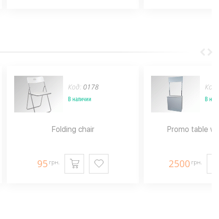
Код:
0178
Код
В наличии
В нал
Folding chair
Promo table wi
95
2500
грн.
грн.