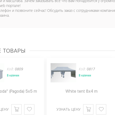
и и масштаба. Зачем заказывать все что вам понадобится у огромн
web портале!
елефон и позвоните сейчас! Обсудить заказ с сотрудниками компани
раина.
 ТОВАРЫ
Код:
0809
Код:
0817
В наличии
В наличии
oda" (Pagoda) 5x5 m
White tent 8x4 m
ЦЕНУ
УЗНАТЬ ЦЕНУ