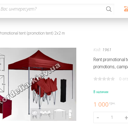
romotional tent (promotion tent) 2x2 m
Код:
1961
Rent promotional te
promotions, camp
0 от
В наличии
1 000
грн.