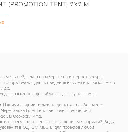
T (PROMOTION TENT) 2X2 M
ыв
много меньшей, чем вы подберете на интернет ресурсе
ря и оборудования для проведения юбилея или роскошного
и др.
жды отыскивать где-нибудь еще, т.к. у нас самые
тим. Нашими людьми возможна доставка в любое место
, Черепанова Гора, Беличье Поле, Новобеличи,
ок, м Осокорки и т.д.
рых интересует комплексное оснащение мероприятий. Ведь
борудования в ОДНОМ МЕСТЕ, для проектов любой