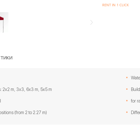
RENT IN 1 CLICK
тики
Wate
: 2x2 m, 3x3, 6x3 m, 5x5 m
Buil
l
for r
ositions (from 2 to 2.27 m)
Diffe