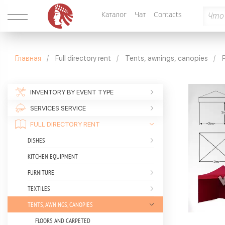
Каталог
Чат
Contacts
Главная
Full directory rent
Tents, awnings, canopies
P
INVENTORY BY EVENT TYPE
SERVICES SERVICE
FULL DIRECTORY RENT
DISHES
KITCHEN EQUIPMENT
FURNITURE
TEXTILES
TENTS, AWNINGS, CANOPIES
FLOORS AND CARPETED