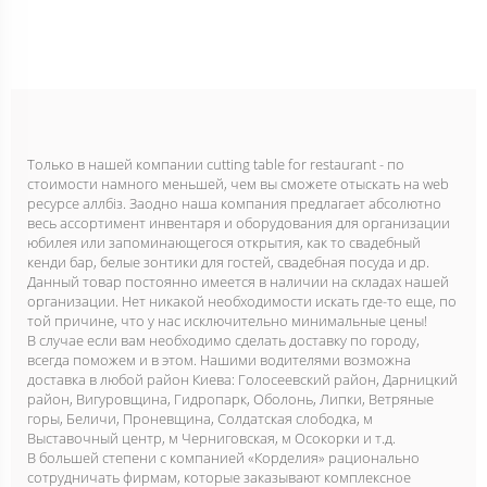
Только в нашей компании cutting table for restaurant - по
стоимости намного меньшей, чем вы сможете отыскать на web
ресурсе аллбіз. Заодно наша компания предлагает абсолютно
весь ассортимент инвентаря и оборудования для организации
юбилея или запоминающегося открытия, как то свадебный
кенди бар, белые зонтики для гостей, свадебная посуда и др.
Данный товар постоянно имеется в наличии на складах нашей
организации. Нет никакой необходимости искать где-то еще, по
той причине, что у нас исключительно минимальные цены!
В случае если вам необходимо сделать доставку по городу,
всегда поможем и в этом. Нашими водителями возможна
доставка в любой район Киева: Голосеевский район, Дарницкий
район, Вигуровщина, Гидропарк, Оболонь, Липки, Ветряные
горы, Беличи, Проневщина, Солдатская слободка, м
Выставочный центр, м Черниговская, м Осокорки и т.д.
В большей степени с компанией «Корделия» рационально
сотрудничать фирмам, которые заказывают комплексное