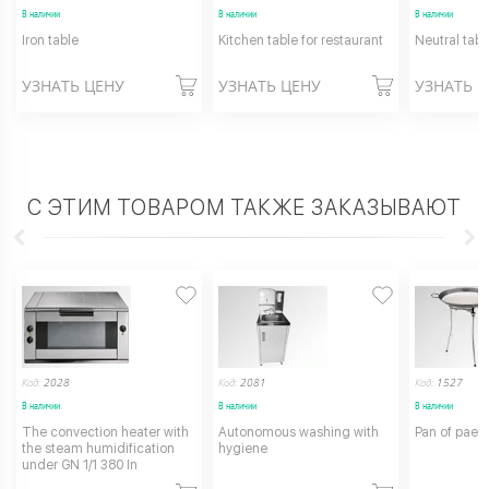
В наличии
В наличии
В наличии
Iron table
Kitchen table for restaurant
Neutral tabl
УЗНАТЬ ЦЕНУ
УЗНАТЬ ЦЕНУ
УЗНАТЬ 
С ЭТИМ ТОВАРОМ ТАКЖЕ ЗАКАЗЫВАЮТ
Код:
2028
Код:
2081
Код:
1527
В наличии
В наличии
В наличии
The convection heater with
Autonomous washing with
Pan of paell
the steam humidification
hygiene
under GN 1/1 380 In