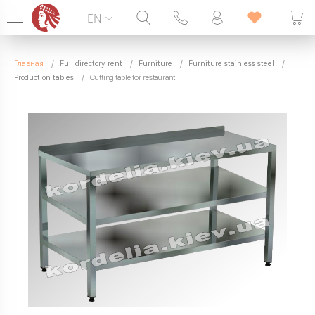
EN
Hotline:
099 338 00 22
Главная
Full directory rent
Furniture
Furniture stainless steel
SEVEN DAYS A WEEK
Production tables
Cutting table for restaurant