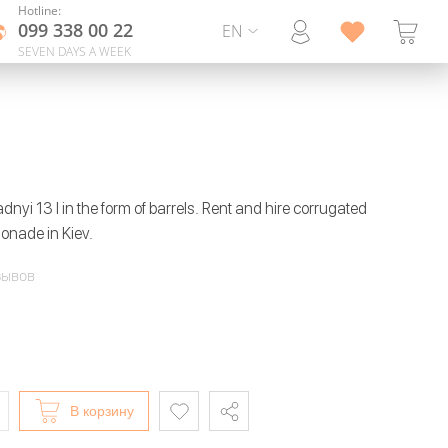
Hotline:
099 338 00 22
EN
SEVEN DAYS A WEEK
nyi 13 l in the form of barrels. Rent and hire corrugated
onade in Kiev.
зывов
В корзину