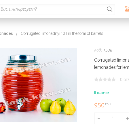
monades
Corrugated limonadnyi 13 l in the form of barrels
Код:
1538
Corrugated limonad
lemonades for lem
0 от
В наличии
950
грн.