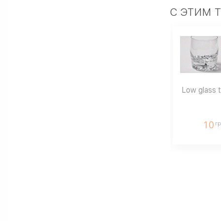
С ЭТИМ 
Low glass 
10
гр