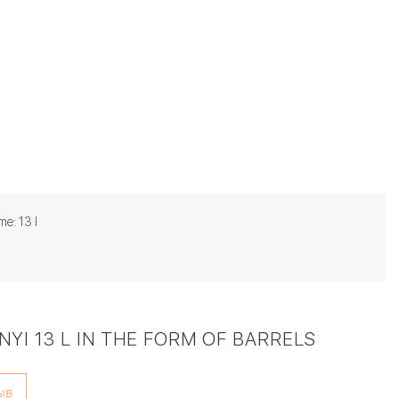
me: 13 l
I 13 L IN THE FORM OF BARRELS
ыв