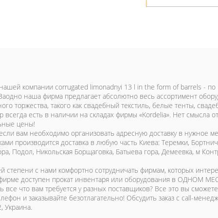
нашей компании corrugated limonadnyi 13 l in the form of barrels -
 Заодно наша фирма предлагает абсолютно весь ассортимент обору
го торжества, такого как свадебный текстиль, белые тенты, свадеб
р всегда есть в наличии на складах фирмы «Kordelia». Нет смысла о
ьные цены!
 если вам необходимо организовать адресную доставку в нужное м
ками производится доставка в любую часть Киева: Теремки, Бортни
ора, Подол, Никольская Борщаговка, Батыева гора, Демеевка, м Кон
й степени с нами комфортно сотрудничать фирмам, которых интере
фирме доступен прокат инвентаря или оборудования в ОДНОМ МЕСТ
ь все что вам требуется у разных поставщиков? Все это вы сможете
елефон и заказывайте безотлагательно! Обсудить заказ с call-мен
, Украина.