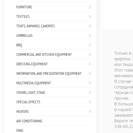
FURNITURE
TEXTILES
TENTS, AWNINGS, CANOPIES
UMBRELLAS
BBQ
Только в 
COMMERCIAL AND KITCHEN EQUIPMENT
аукроюа.
DRESSING EQUIPMENT
или пышно
Этот това
INFORMATION, AND PRESENTATION EQUIPMENT
минимал
В случае
MULTIMEDIA EQUIPMENT
сотрудни
Чёрная г
SOUND, LIGHT, STAGE
прочие.
SPECIAL EFFECTS
В больше
в нашей 
HEATERS
заказыват
Берите т
AIR CONDITIONING
338-00-22
FANS