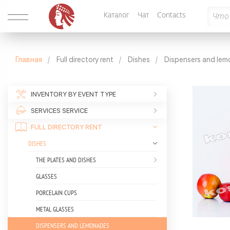
Каталог
Чат
Contacts
Главная
Full directory rent
Dishes
Dispensers and le
INVENTORY BY EVENT TYPE
SERVICES SERVICE
FULL DIRECTORY RENT
DISHES
THE PLATES AND DISHES
GLASSES
PORCELAIN CUPS
METAL GLASSES
DISPENSERS AND LEMONADES