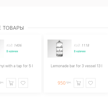
 ТОВАРЫ
Код:
1406
Код:
1118
В наличии
В наличии
i with a tap for 5 l
Lemonade bar for 3 vessel 13 l
950
рн.
грн.