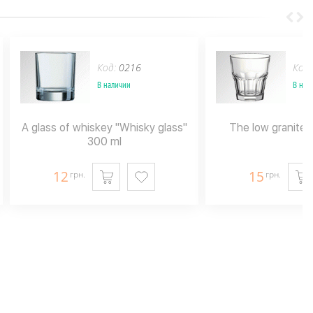
Код:
0216
Код
В наличии
В нал
A glass of whiskey "Whisky glass"
The low granite 
300 ml
12
15
грн.
грн.