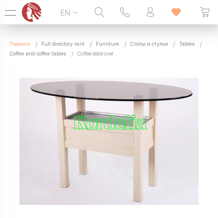
EN
Hotline:
099 338 00 22
Главная
Full directory rent
Furniture
Столы и стулья
Tables
SEVEN DAYS A WEEK
Coffee and coffee tables
Coffee table oval