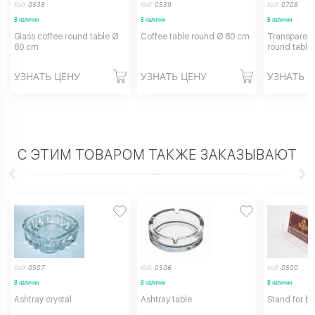
Код:
0538
Код:
0539
Код:
0708
В наличии
В наличии
В наличии
Glass coffee round table Ø
Coffee table round Ø 80 cm
Transparent
80 cm
round table
УЗНАТЬ ЦЕНУ
УЗНАТЬ ЦЕНУ
УЗНАТЬ 
С ЭТИМ ТОВАРОМ ТАКЖЕ ЗАКАЗЫВАЮТ
Код:
0507
Код:
0506
Код:
0500
В наличии
В наличии
В наличии
Ashtray crystal
Ashtray table
Stand for b