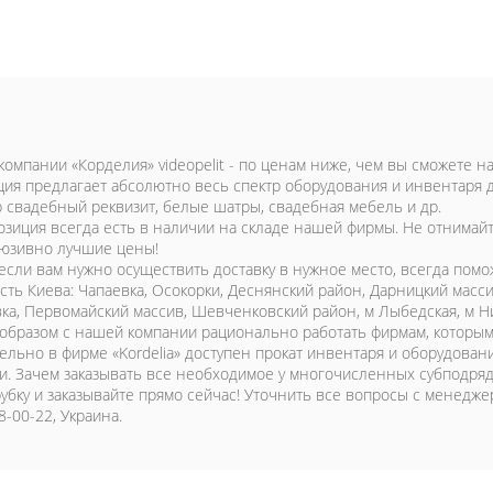
компании «Корделия» videopelit - по ценам ниже, чем вы сможете на
ция предлагает абсолютно весь спектр оборудования и инвентаря 
 свадебный реквизит, белые шатры, свадебная мебель и др.
озиция всегда есть в наличии на складе нашей фирмы. Не отнимайте
люзивно лучшие цены!
 если вам нужно осуществить доставку в нужное место, всегда пом
сть Киева: Чапаевка, Осокорки, Деснянский район, Дарницкий масс
ка, Первомайский массив, Шевченковский район, м Лыбедская, м Ни
образом с нашей компании рационально работать фирмам, которым
ельно в фирме «Kordelia» доступен прокат инвентаря и оборудова
и. Зачем заказывать все необходимое у многочисленных субподрядч
рубку и заказывайте прямо сейчас! Уточнить все вопросы с менедж
38-00-22, Украина.