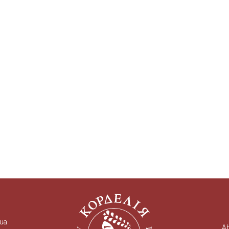
.ua
A