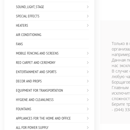
SOUND, LIGHT, STAGE
SPECIAL EFFECTS
HEATERS
AIR CONDITIONING
Только в 
FANS
организа
MOBILE FENCING AND SCREENS
например
Данная п
RED CARPET AND CEREMONY
нас экск
В случае
ENTERTAINMENT AND SPORTS
любую ча
DECOR AND PROPS
Борщагов
Главным 
EQUIPMENT FOR TRANSPORTATION
исключит
сложност
HYGIENE AND CLEANLINESS
Берите т
FOUNTAINS
- (044) 3
APPLIANCES FOR THE HOME AND OFFICE
ALL FOR POWER SUPPLY