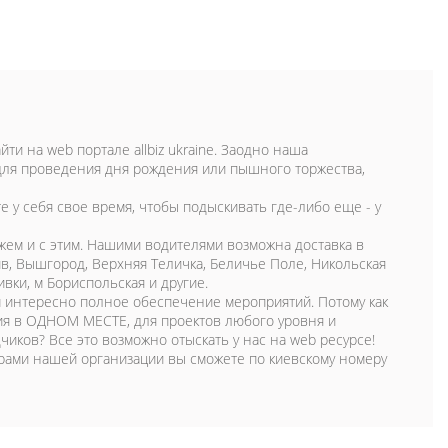
йти на web портале allbiz ukraine. Заодно наша
для проведения дня рождения или пышного торжества,
 у себя свое время, чтобы подыскивать где-либо еще - у
ожем и с этим. Нашими водителями возможна доставка в
ив, Вышгород, Верхняя Теличка, Беличье Поле, Никольская
вки, м Бориспольская и другие.
 интересно полное обеспечение мероприятий. Потому как
ния в ОДНОМ МЕСТЕ, для проектов любого уровня и
иков? Все это возможно отыскать у нас на web ресурсе!
ерами нашей организации вы сможете по киевскому номеру