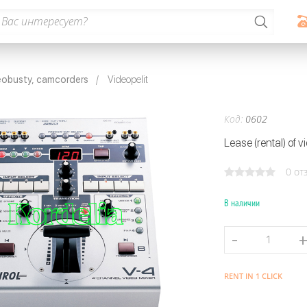
eobusty, camcorders
Videopelit
Код:
0602
Lease (rental) of v
0 от
В наличии
RENT IN 1 CLICK