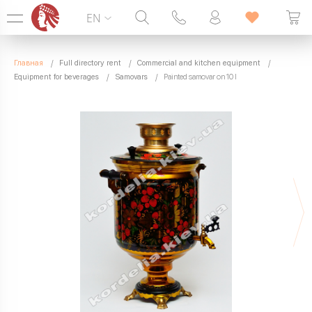
EN
Hotline:
099 338 00 22
Главная
Full directory rent
Commercial and kitchen equipment
SEVEN DAYS A WEEK
Equipment for beverages
Samovars
Painted samovar on 10 l