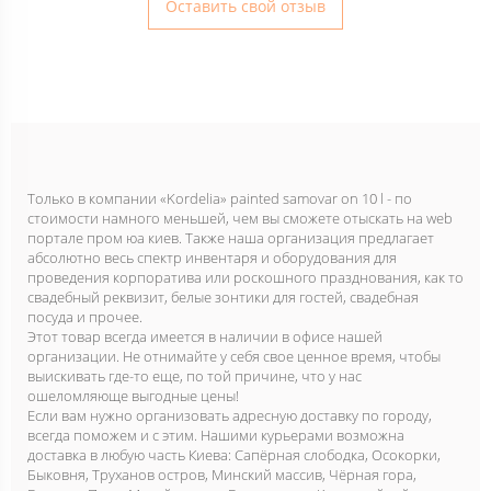
Оставить свой отзыв
Только в компании «Kordelia» painted samovar on 10 l - по
стоимости намного меньшей, чем вы сможете отыскать на web
портале пром юа киев. Также наша организация предлагает
абсолютно весь спектр инвентаря и оборудования для
проведения корпоратива или роскошного празднования, как то
свадебный реквизит, белые зонтики для гостей, свадебная
посуда и прочее.
Этот товар всегда имеется в наличии в офисе нашей
организации. Не отнимайте у себя свое ценное время, чтобы
выискивать где-то еще, по той причине, что у нас
ошеломляюще выгодные цены!
Если вам нужно организовать адресную доставку по городу,
всегда поможем и с этим. Нашими курьерами возможна
доставка в любую часть Киева: Сапёрная слободка, Осокорки,
Быковня, Труханов остров, Минский массив, Чёрная гора,