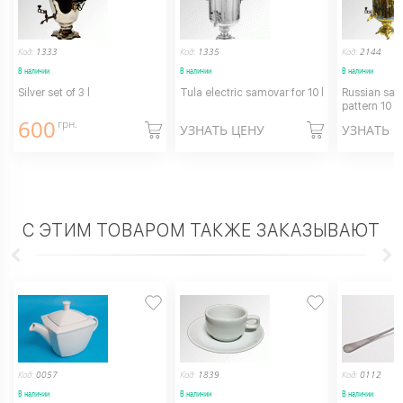
Код:
1333
Код:
1335
Код:
2144
В наличии
В наличии
В наличии
Silver set of 3 l
Tula electric samovar for 10 l
Russian sam
pattern 10 l
600
грн.
УЗНАТЬ ЦЕНУ
УЗНАТЬ 
С ЭТИМ ТОВАРОМ ТАКЖЕ ЗАКАЗЫВАЮТ
Код:
0057
Код:
1839
Код:
0112
В наличии
В наличии
В наличии