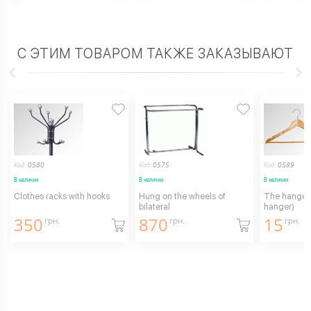
С ЭТИМ ТОВАРОМ ТАКЖЕ ЗАКАЗЫВАЮТ
Код:
0580
Код:
0575
Код:
0589
В наличии
В наличии
В наличии
Clothes racks with hooks
Hung on the wheels of
The hanger,
bilateral
hanger)
350
870
15
грн.
грн.
грн.