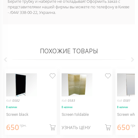
Берите трубку и наберите не откладывая! Оформить заказ с
представителями нашей фирмы вы можете по телефону в Киеве
- /044/ 338-00-22, Украина.
ПОХОЖИЕ ТОВАРЫ
Код:
0582
Код:
0583
Код:
0581
В наличии
В наличии
В наличии
Screen black
Screen foldable
Screen whit
650
650
грн.
грн.
УЗНАТЬ ЦЕНУ