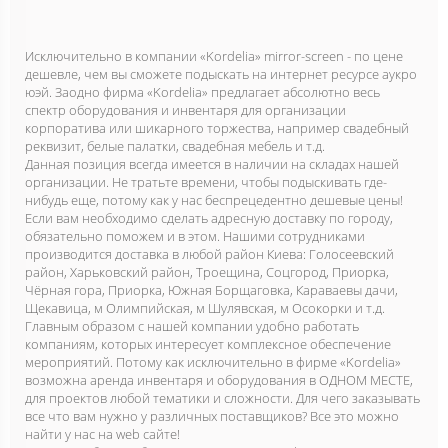
Исключительно в компании «Kordelia» mirror-screen - по цене
дешевле, чем вы сможете подыскать на интернет ресурсе аукро
юэй. Заодно фирма «Kordelia» предлагает абсолютно весь
спектр оборудования и инвентаря для организации
корпоратива или шикарного торжества, например свадебный
реквизит, белые палатки, свадебная мебель и т.д.
Данная позиция всегда имеется в наличии на складах нашей
организации. Не тратьте времени, чтобы подыскивать где-
нибудь еще, потому как у нас беспрецедентно дешевые цены!
Если вам необходимо сделать адресную доставку по городу,
обязательно поможем и в этом. Нашими сотрудниками
производится доставка в любой район Киева: Голосеевский
район, Харьковский район, Троещина, Соцгород, Приорка,
Чёрная гора, Приорка, Южная Борщаговка, Караваевы дачи,
Щекавица, м Олимпийская, м Шулявская, м Осокорки и т.д.
Главным образом с нашей компании удобно работать
компаниям, которых интересует комплексное обеспечение
мероприятий. Потому как исключительно в фирме «Kordelia»
возможна аренда инвентаря и оборудования в ОДНОМ МЕСТЕ,
для проектов любой тематики и сложности. Для чего заказывать
все что вам нужно у различных поставщиков? Все это можно
найти у нас на web сайте!