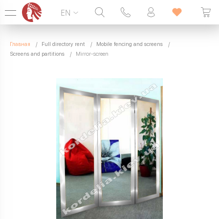
EN
Hotline:
099 338 00 22
Главная
Full directory rent
Mobile fencing and screens
SEVEN DAYS A WEEK
Screens and partitions
Mirror-screen