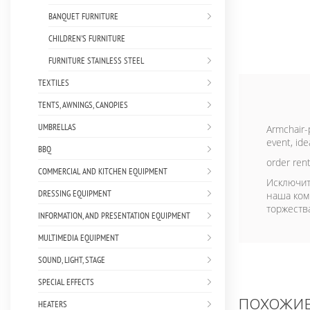
BANQUET FURNITURE
CHILDREN'S FURNITURE
FURNITURE STAINLESS STEEL
TEXTILES
TENTS, AWNINGS, CANOPIES
UMBRELLAS
Armchair-p
event, ide
BBQ
order ren
COMMERCIAL AND KITCHEN EQUIPMENT
Исключит
DRESSING EQUIPMENT
наша ком
торжества
INFORMATION, AND PRESENTATION EQUIPMENT
MULTIMEDIA EQUIPMENT
SOUND, LIGHT, STAGE
SPECIAL EFFECTS
ПОХОЖИЕ
HEATERS