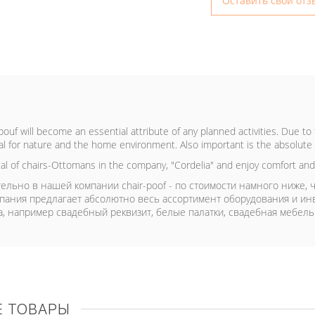
Оставить свой отз
ouf will become an essential attribute of any planned activities. Due to 
al for nature and the home environment. Also important is the absolute s
tal of chairs-Ottomans in the company, "Cordelia" and enjoy comfort and
ельно в нашей компании chair-poof - по стоимости намного ниже, ч
пания предлагает абсолютно весь ассортимент оборудования и ин
, например свадебный реквизит, белые палатки, свадебная мебель и
 ТОВАРЫ