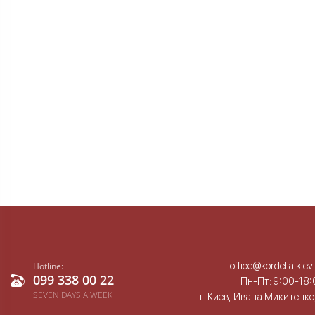
office@kordelia.kiev
Hotline:
099 338 00 22
Пн-Пт: 9:00-18:
SEVEN DAYS A WEEK
г. Киев, Ивана Микитенко