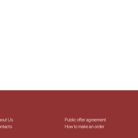
bout Us
Public offer agreement
ntacts
How to make an order