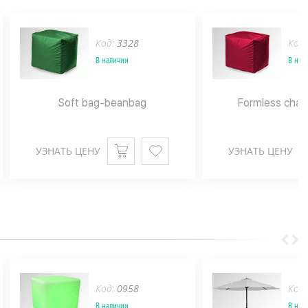
Код:
3328
Код
В наличии
В нал
Soft bag-beanbag
Formless chai
УЗНАТЬ ЦЕНУ
УЗНАТЬ ЦЕНУ
Код:
0958
Код
В наличии
В нал