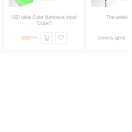
LED table Cube (luminous stool
The umbrella
"Cube")
500
грн.
УЗНАТЬ ЦЕНУ