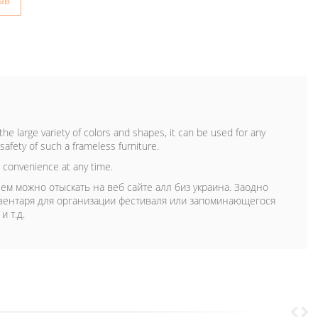
ыв
the large variety of colors and shapes, it can be used for any
afety of such a frameless furniture.
 convenience at any time.
ем можно отыскать на веб сайте алл биз украина. Заодно
вентаря для организации фестиваля или запоминающегося
 т.д.