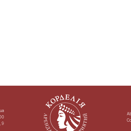
.ua
A
00
Co
, 9