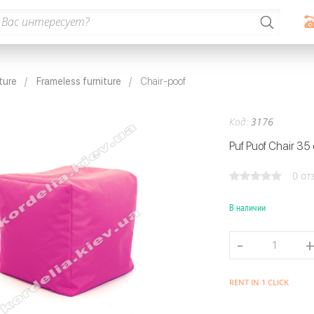
ture
Frameless furniture
Chair-poof
Код:
3176
Puf Puof Chair 35
0 от
В наличии
RENT IN 1 CLICK