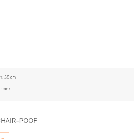
h: 35 cm
: pink
CHAIR-POOF