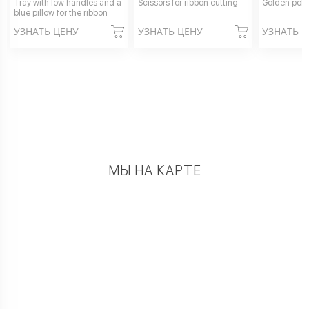
Tray with low handles and a
Scissors for ribbon cutting
Golden pole
blue pillow for the ribbon
УЗНАТЬ ЦЕНУ
УЗНАТЬ ЦЕНУ
УЗНАТЬ 
МЫ НА КАРТЕ