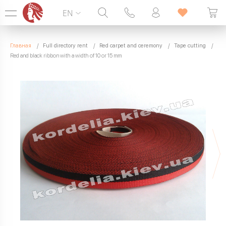
EN
Hotline:
099 338 00 22
Главная
Full directory rent
Red carpet and ceremony
Tape cutting
SEVEN DAYS A WEEK
Red and black ribbon with a width of 10 or 15 mm