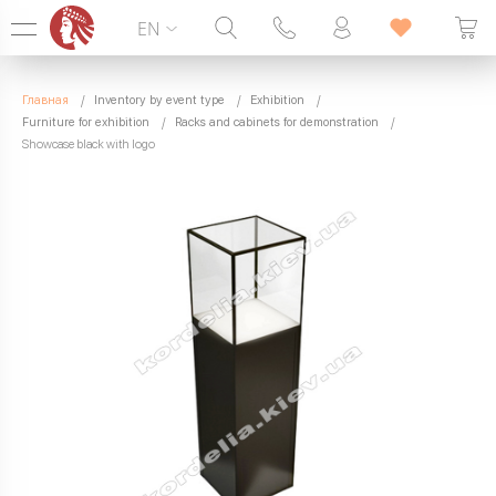
EN
Hotline:
099 338 00 22
Главная
Inventory by event type
Exhibition
SEVEN DAYS A WEEK
Furniture for exhibition
Racks and cabinets for demonstration
Showcase black with logo