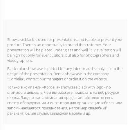
Showcase black is used for presentations and is able to present your
product. There is an opportunity to brand the customer. Your
presentation will be placed under glass and well lit. Visualization will
be high not only for event visitors, but also for photographers and
videographers.
Black color showcase is perfect for any interior and simply fit into the
design of the presentation. Rent a showcase in the company
"Cordelia", contact our managers or order it on the website.
Только в компании «Kordelia» showcase black with logo - по
стоимости дешевле, чем вы сможете подыскать на веб ресурсе
олх юа. Заодно наша компания предлагает абсолютно весь
спектр оборудования и инвентаря для организации юбилея или
запоминающегося празднования, например свадебный
реквизит, белые стулья, свадебная мебель и др.