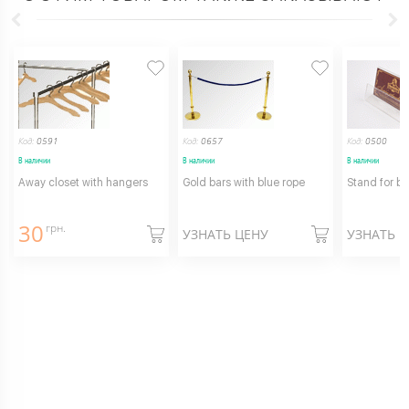
Код:
0591
Код:
0657
Код:
0500
В наличии
В наличии
В наличии
Away closet with hangers
Gold bars with blue rope
Stand for b
30
грн.
УЗНАТЬ ЦЕНУ
УЗНАТЬ 