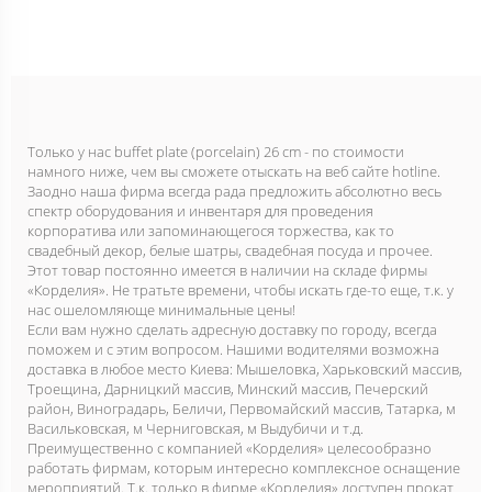
Только у нас buffet plate (porcelain) 26 cm - по стоимости
намного ниже, чем вы сможете отыскать на веб сайте hotlinе.
Заодно наша фирма всегда рада предложить абсолютно весь
спектр оборудования и инвентаря для проведения
корпоратива или запоминающегося торжества, как то
свадебный декор, белые шатры, свадебная посуда и прочее.
Этот товар постоянно имеется в наличии на складе фирмы
«Корделия». Не тратьте времени, чтобы искать где-то еще, т.к. у
нас ошеломляюще минимальные цены!
Если вам нужно сделать адресную доставку по городу, всегда
поможем и с этим вопросом. Нашими водителями возможна
доставка в любое место Киева: Мышеловка, Харьковский массив,
Троещина, Дарницкий массив, Минский массив, Печерский
район, Виноградарь, Беличи, Первомайский массив, Татарка, м
Васильковская, м Черниговская, м Выдубичи и т.д.
Преимущественно с компанией «Корделия» целесообразно
работать фирмам, которым интересно комплексное оснащение
мероприятий. Т.к. только в фирме «Корделия» доступен прокат