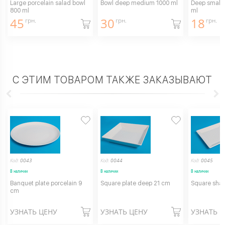
Large porcelain salad bowl
Bowl deep medium 1000 ml
Deep small 
800 ml
ml
45
30
18
грн.
грн.
грн.
С ЭТИМ ТОВАРОМ ТАКЖЕ ЗАКАЗЫВАЮТ
Код:
0043
Код:
0044
Код:
0045
В наличии
В наличии
В наличии
Banquet plate porcelain 9
Square plate deep 21 cm
Square shal
cm
УЗНАТЬ ЦЕНУ
УЗНАТЬ ЦЕНУ
УЗНАТЬ 