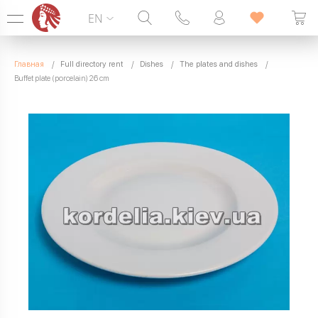
EN
Hotline:
099 338 00 22
Главная
Full directory rent
Dishes
The plates and dishes
SEVEN DAYS A WEEK
Buffet plate (porcelain) 26 cm