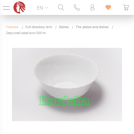
EN
Hotline:
099 338 00 22
Главная
Full directory rent
Dishes
The plates and dishes
SEVEN DAYS A WEEK
Deep small salad bowl 500 ml