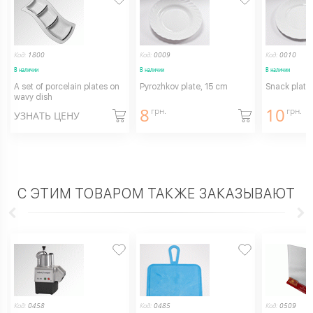
Код:
1800
Код:
0009
Код:
0010
В наличии
В наличии
В наличии
A set of porcelain plates on
Pyrozhkov plate, 15 cm
Snack plate
wavy dish
8
10
грн.
грн.
УЗНАТЬ ЦЕНУ
С ЭТИМ ТОВАРОМ ТАКЖЕ ЗАКАЗЫВАЮТ
Код:
0458
Код:
0485
Код:
0509