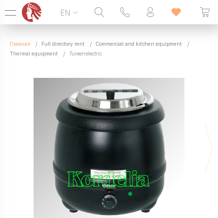
EN
Hotline:
099 338 00 22
Главная
Full directory rent
Commercial and kitchen equipment
SEVEN DAYS A WEEK
Thermal equipment
Tureen electric