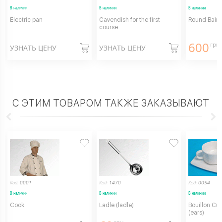
В наличии
В наличии
В наличии
Electric pan
Cavendish for the first
Round Bain
course
600
грн.
УЗНАТЬ ЦЕНУ
УЗНАТЬ ЦЕНУ
С ЭТИМ ТОВАРОМ ТАКЖЕ ЗАКАЗЫВАЮТ
Код:
0001
Код:
1470
Код:
0054
В наличии
В наличии
В наличии
Cook
Ladle (ladle)
Bouillon Cu
(ears)