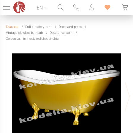
EN
Hotline:
099 338 00 22
Главная
Full directory rent
Decor and props
SEVEN DAYS A WEEK
Vintage clawfoot bathtub
Decorative bath
Golden bath in the style of shebbi-chic