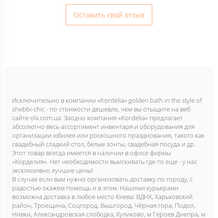
Оставить свой отзыв
Исключительно в компании «Kordelia» golden bath in the style of
shebbi-chic - по стоимости дешевле, чем вы отыщите на веб
сайте olx.com.ua. Заодно компания «Kordelia» предлагает
абсолютно весь ассортимент инвентаря и оборудования для
организации юбилея или роскошного празднования, такого как
свадебный сладкий стол, белые зонты, свадебная посуда и др.
Этот товар всегда имеется в наличии в офисе фирмы
«Корделия». Нет необходимости выискивать где-то еще - у нас
эксклюзивно лучшие цены!
В случае если вам нужно организовать доставку по городу, с
радостью окажем помощь и в этом. Нашими курьерами
возможна доставка в любое место Киева: ВДНХ, Харьковский
район, Троещина, Соцгород, Вышгород, Чёрная гора, Подол,
Нивки, Александровская слободка, Куликово, м Героев Днепра, м