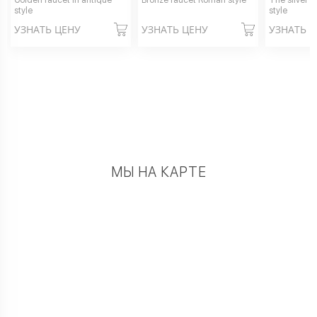
Golden faucet in antique
Bronze faucet Roman style
The silver f
style
style
УЗНАТЬ ЦЕНУ
УЗНАТЬ ЦЕНУ
УЗНАТЬ 
МЫ НА КАРТЕ