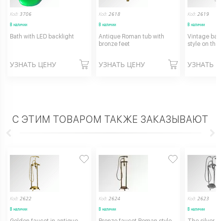
Код:
3706
Код:
2618
Код:
2619
В наличии
В наличии
В наличии
Bath with LED backlight
Antique Roman tub with
Vintage bat
bronze feet
style on the
УЗНАТЬ ЦЕНУ
УЗНАТЬ ЦЕНУ
УЗНАТЬ 
С ЭТИМ ТОВАРОМ ТАКЖЕ ЗАКАЗЫВАЮТ
Код:
2622
Код:
2624
Код:
2623
В наличии
В наличии
В наличии