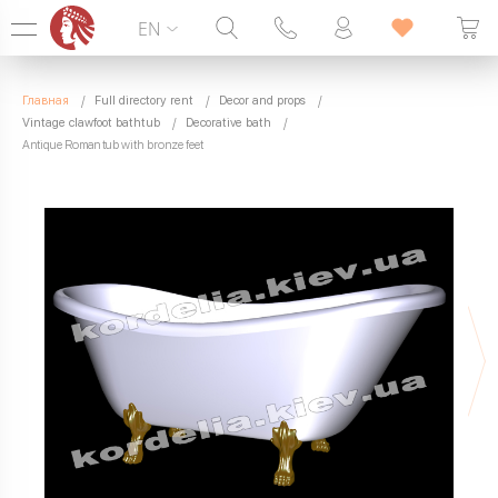
EN
Hotline:
099 338 00 22
Главная
Full directory rent
Decor and props
SEVEN DAYS A WEEK
Vintage clawfoot bathtub
Decorative bath
Antique Roman tub with bronze feet