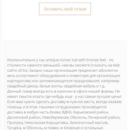
Оставить свой отзыв
Исключительно у нас antique roman tub with bronze feet - по
стоимости намного меньшей, чем вы сможете отыскать на web
сайте аll biz. Заодно наша организация предлагает абсолютно
весь ассортимент оборудования и инвентаря для организации
корпоратива или запоминающегося празднования, например
свадебный декор, белые зонты, свадебная мебель и т.д.
Данный товар всегда есть в наличии в офисе нашей фирмы. Не
имеет смысла искать где-нибудь еще - у нас самые лучшие цены!
Если вам нужно сделать доставку в нужное место, всегда окажем
помощь и в этом. Нашими сотрудниками производится
доставка в любую часть Киева: ВДНХ, Харьковский район,
Деснянский район, Левобережная, Оболонь, Печерский район,
Приорка, Никольская Борщаговка, Зализничный массив,
Татарка, м Оболонь, м Нивки, м Кловская и остальные.