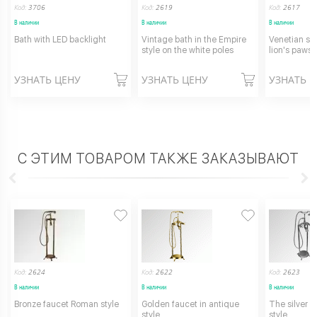
Код:
3706
Код:
2619
Код:
2617
В наличии
В наличии
В наличии
Bath with LED backlight
Vintage bath in the Empire
Venetian sil
style on the white poles
lion's paws
УЗНАТЬ ЦЕНУ
УЗНАТЬ ЦЕНУ
УЗНАТЬ 
С ЭТИМ ТОВАРОМ ТАКЖЕ ЗАКАЗЫВАЮТ
Код:
2624
Код:
2622
Код:
2623
В наличии
В наличии
В наличии
Bronze faucet Roman style
Golden faucet in antique
The silver f
style
style