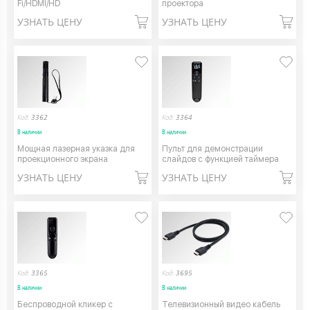
Fi/HDMI/HD
проектора
УЗНАТЬ ЦЕНУ
УЗНАТЬ ЦЕНУ
Код:
3362
Код:
3364
В наличии
В наличии
Мощная лазерная указка для
Пульт для демонстрации
проекционного экрана
слайдов с функцией таймера
УЗНАТЬ ЦЕНУ
УЗНАТЬ ЦЕНУ
Код:
3365
Код:
3695
В наличии
В наличии
Беспроводной кликер с
Телевизионный видео кабель