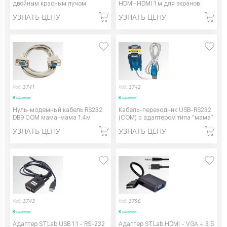
двойным красным лучом
HDMI-HDMI 1 м для экранов
УЗНАТЬ ЦЕНУ
УЗНАТЬ ЦЕНУ
Код:
3741
Код:
3742
В наличии
В наличии
Нуль-модемный кабель RS232
Кабель-переходник USB-RS232
DB9 COM мама-мама 1.4м
(COM) c адаптером типа “мама”
УЗНАТЬ ЦЕНУ
УЗНАТЬ ЦЕНУ
Код:
3743
Код:
3796
В наличии
В наличии
Адаптер STLab USB 1.1 - RS-232
Адаптер STLab HDMI - VGA + 3.5