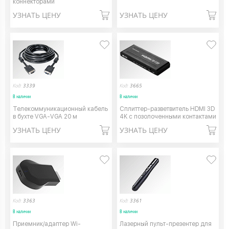
коннекторами
УЗНАТЬ ЦЕНУ
УЗНАТЬ ЦЕНУ
Код:
3339
Код:
3665
В наличии
В наличии
Телекоммуникационный кабель
Сплиттер-разветвитель HDMI 3D
в бухте VGA-VGA 20 м
4K с позолоченными контактами
УЗНАТЬ ЦЕНУ
УЗНАТЬ ЦЕНУ
Код:
3363
Код:
3361
В наличии
В наличии
Приемник/адаптер Wi-
Лазерный пульт-презентер для