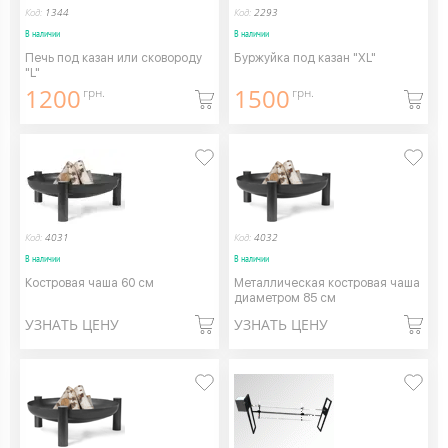
Код:
1344
Код:
2293
В наличии
В наличии
Печь под казан или сковороду
Буржуйка под казан "XL"
"L"
1200
1500
грн.
грн.
Код:
4031
Код:
4032
В наличии
В наличии
Костровая чаша 60 см
Металлическая костровая чаша
диаметром 85 см
УЗНАТЬ ЦЕНУ
УЗНАТЬ ЦЕНУ