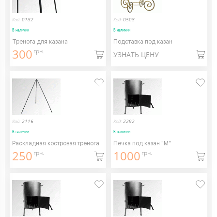
Код:
0182
Код:
0508
В наличии
В наличии
Тренога для казана
Подставка под казан
300
грн.
УЗНАТЬ ЦЕНУ
Код:
2116
Код:
2292
В наличии
В наличии
Раскладная костровая тренога
Печка под казан "M"
250
1000
грн.
грн.