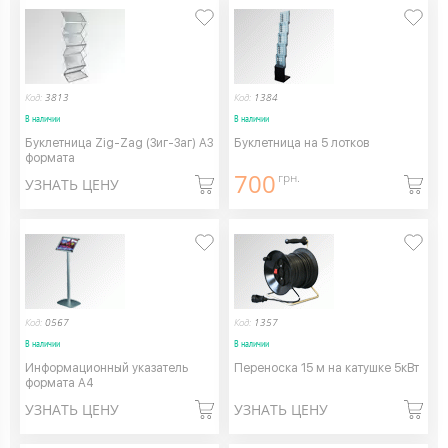
Код:
3813
Код:
1384
В наличии
В наличии
Буклетница Zig-Zag (Зиг-Заг) А3
Буклетница на 5 лотков
формата
700
грн.
УЗНАТЬ ЦЕНУ
Код:
0567
Код:
1357
В наличии
В наличии
Информационный указатель
Переноска 15 м на катушке 5кВт
формата А4
УЗНАТЬ ЦЕНУ
УЗНАТЬ ЦЕНУ