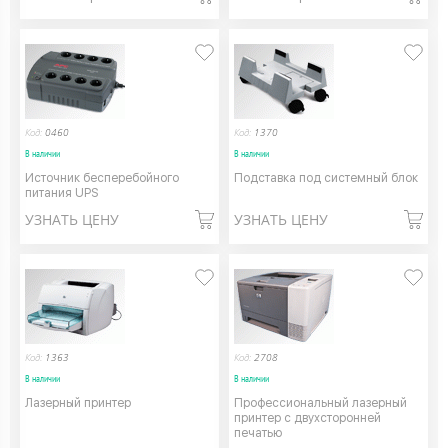
Код:
0460
Код:
1370
В наличии
В наличии
Источник бесперебойного
Подставка под системный блок
питания UPS
УЗНАТЬ ЦЕНУ
УЗНАТЬ ЦЕНУ
Код:
1363
Код:
2708
В наличии
В наличии
Лазерный принтер
Профессиональный лазерный
принтер с двухсторонней
печатью