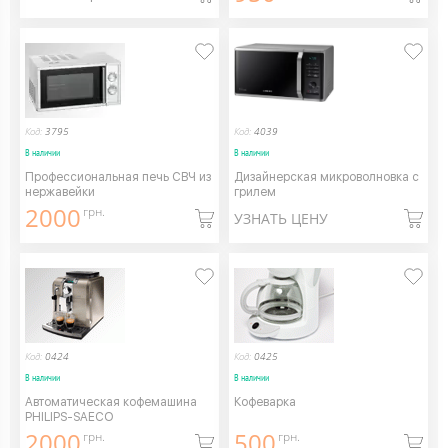
Код:
3795
Код:
4039
В наличии
В наличии
Профессиональная печь СВЧ из
Дизайнерская микроволновка с
нержавейки
грилем
2000
грн.
УЗНАТЬ ЦЕНУ
Код:
0424
Код:
0425
В наличии
В наличии
Автоматическая кофемашина
Кофеварка
PHILIPS-SAECO
2000
500
грн.
грн.