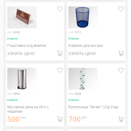
Код:
0500
Код:
1371
В наличии
В наличии
Подставка под визитки
Корзина для мусора
УЗНАТЬ ЦЕНУ
УЗНАТЬ ЦЕНУ
Код:
2982
Код:
0566
В наличии
В наличии
Мусорная урна на 30 л с
Буклетница "Зигзаг" (Zig Zag)
педалью
500
700
грн.
грн.