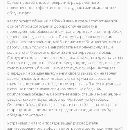
Самый простой способ превратить раздраженного
подчиненного в эффективного сотрудника или комплексные
обеды в офис
Как проходит обычный рабочий день в среднестатистическом
офисе? Утром сотрудники добираются на работу в
перегруженном общественном транспорте или стоят в пробках,
нервно поглядывая на часы. Поэтому на рабочем месте им
нужно немного времени, чтобы придти в себя и настроиться на
работу. Лишь только начав работать на полную силу, ваши
коллеги сталкиваются с приближением перерыва на обед.
Сотрудник снова начинает поглядывать на часы и думать, где бы
быстро и недорого перекусить. Когда подходит время, он сломя
голову несется к ближайшему фаст фуду или кафе. Выстаивая
очередь или ожидая выполнения своего заказа, он не теряет
времени даром, а подсчитывает, какая сумма из зарплаты
ежемесячно уходит на обеденные перерывы. Затем сотрудники
в спешке проглатывают свои комплексные обеды. Хм,
комплексные обеды ли? Вероятнее всего, спеша и экономя, они
съедают какой-нибудь гамбургер или горячий бутерброд.
Очередной беглый взгляд на часы и снова бег — на этот раз в
сторону офиса, где им опять предстоит отходить от сумбура
обеденного «отдыха».
Устраивает ли такой порядок вещей руководителя,
заинтересованного в эффективной работе своих подчиненных?