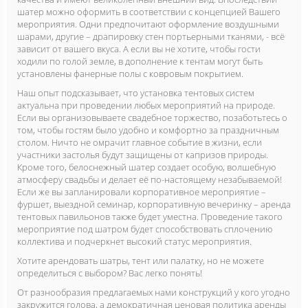
шатер можно оформить в соответствии с концепцией Вашего
мероприятия. Одни предпочитают оформление воздушными
шарами, другие – драпировку стен портьерными тканями, - всё
зависит от вашего вкуса. А если вы не хотите, чтобы гости
ходили по голой земле, в дополнение к тентам могут быть
установлены фанерные полы с ковровым покрытием.
Наш опыт подсказывает, что установка тентовых систем
актуальна при проведении любых мероприятий на природе.
Если вы организовываете свадебное торжество, позаботьтесь о
том, чтобы гостям было удобно и комфортно за праздничным
столом. Ничто не омрачит главное событие в жизни, если
участники застолья будут защищены от капризов природы.
Кроме того, белоснежный шатер создает особую, волшебную
атмосферу свадьбы и делает её по-настоящему незабываемой!
Если же вы запланировали корпоративное мероприятие –
фуршет, выездной семинар, корпоративную вечеринку – аренда
тентовых павильонов также будет уместна. Проведение такого
мероприятие под шатром будет способствовать сплочению
коллектива и подчеркнет высокий статус мероприятия.
Хотите арендовать шатры, тент или палатку, но не можете
определиться с выбором? Вас легко понять!
От разнообразия предлагаемых нами конструкций у кого угодно
закружится голова, а демократичная ценовая политика аренды