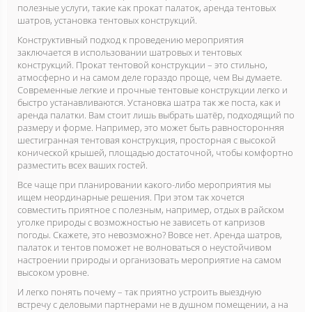
полезные услуги, такие как прокат палаток, аренда тентовых
шатров, установка тентовых конструкций.
Конструктивный подход к проведению мероприятия
заключается в использовании шатровых и тентовых
конструкций. Прокат тентовой конструкции – это стильно,
атмосферно и на самом деле гораздо проще, чем Вы думаете.
Современные легкие и прочные тентовые конструкции легко и
быстро устанавливаются. Установка шатра так же поста, как и
аренда палатки. Вам стоит лишь выбрать шатёр, подходящий по
размеру и форме. Например, это может быть равносторонняя
шестигранная тентовая конструкция, просторная с высокой
конической крышей, площадью достаточной, чтобы комфортно
разместить всех ваших гостей.
Все чаще при планировании какого-либо мероприятия мы
ищем неординарные решения. При этом так хочется
совместить приятное с полезным, например, отдых в райском
уголке природы с возможностью не зависеть от капризов
погоды. Скажете, это невозможно? Вовсе нет. Аренда шатров,
палаток и тентов поможет не волноваться о неустойчивом
настроении природы и организовать мероприятие на самом
высоком уровне.
И легко понять почему – так приятно устроить выездную
встречу с деловыми партнерами не в душном помещении, а на