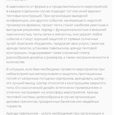
В зависимости от формата и продолжительности мероприятий,
в каждом отдельном случае подходит тот или иной вариант
тентовых конструкций. При организации выездной
конференции, или другого события, занимающего недолгий
промежуток времени, прокат тента станет наиболее уместным и
выгодным решением. Наряду с функциональностью и внешней
лаконичностью, тенты легки и элегантны, они украсят любое
событие и станут хорошей защитой от прямых солнечных
лучей. Компания «Корделия», предлагая свои услуги, такие как
аренда палаток, установка павильонов, аренда тентовой
конструкции, подразумевает также огромный спектр
разнообразия дизайна и размеров, а также неограниченности в
количестве.
В ситуации, если Вам необходимо провести мероприятие при
неблагоприятных метеоусловиях и защитить приглашенных
гостей от капризных погодных сюрпризов, арендовать шатер –
это лучший выход. Шатер относится к конструкциям закрытого
типа. Его классический дизайн эстетически привлекателен и
отлично настраивает на атмосферу мероприятия. Аренда
тентовой системы целесообразна в случае организации
деловых тренингов, праздничных банкетов или свадебных
торжеств.
Аренда павильонов – услуга необходимая при организации и