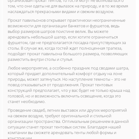
организован прокат тентов, то гости могут не волноваться о
том, что они одеты не для вылазок на природу, и в то же время
наслаждаться прекрасными видами и свежим воздухом.
Прокат павильонов открывает практически неограниченные
возможности для организации банкетов и фуршетов, ведь
выбор размеров шатров поистине велик. Вы можете
арендовать небольшой шатер, если хотите ограничиться
фуршетом, где не предполагается посадка присутствующих за
столы. В случае же, когда гостей ждет полноценная трапеза,
подойдет прокат павильона большого размера, позволяющих
разместить внутри столы и стулья.
Любое мероприятие, а особенно праздник под сводами шатра,
который придает дополнительный комфорт отдыху на лоне
природы, может затянуться. Но наступление темноты – это не
повод отказываться от продолжения. Прокат тентовых
конструкций предполагает, что у вас будет не только крыша над
головой, но и возможность включить освещение, когда это
станет необходимо.
​Проведение свадеб, летних выставок или других мероприятий
на свежем воздухе, требуют оригинальной и стильной
организации пространства. Оптимальным решением в данной
ситуации станет прокат тентовых систем. Благодаря нашей
компании вы сможете арендовать тенты любой формы и
конструкции.