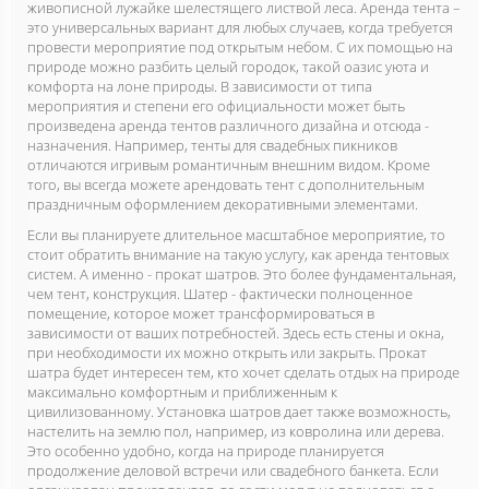
живописной лужайке шелестящего листвой леса. Аренда тента –
это универсальных вариант для любых случаев, когда требуется
провести мероприятие под открытым небом. С их помощью на
природе можно разбить целый городок, такой оазис уюта и
комфорта на лоне природы. В зависимости от типа
мероприятия и степени его официальности может быть
произведена аренда тентов различного дизайна и отсюда -
назначения. Например, тенты для свадебных пикников
отличаются игривым романтичным внешним видом. Кроме
того, вы всегда можете арендовать тент с дополнительным
праздничным оформлением декоративными элементами.
Если вы планируете длительное масштабное мероприятие, то
стоит обратить внимание на такую услугу, как аренда тентовых
систем. А именно - прокат шатров. Это более фундаментальная,
чем тент, конструкция. Шатер - фактически полноценное
помещение, которое может трансформироваться в
зависимости от ваших потребностей. Здесь есть стены и окна,
при необходимости их можно открыть или закрыть. Прокат
шатра будет интересен тем, кто хочет сделать отдых на природе
максимально комфортным и приближенным к
цивилизованному. Установка шатров дает также возможность,
настелить на землю пол, например, из ковролина или дерева.
Это особенно удобно, когда на природе планируется
продолжение деловой встречи или свадебного банкета. Если