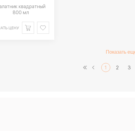
алатник квадратный
800 мл
АТЬ ЦЕНУ
Показать ещ
1
2
3