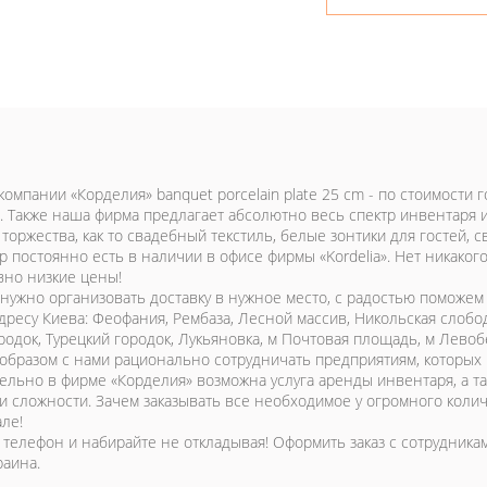
компании «Корделия» banquet porcelain plate 25 cm - по стоимости
. Также наша фирма предлагает абсолютно весь спектр инвентаря 
оржества, как то свадебный текстиль, белые зонтики для гостей, с
р постоянно есть в наличии в офисе фирмы «Kordelia». Нет никаког
вно низкие цены!
 нужно организовать доставку в нужное место, с радостью поможем
дресу Киева: Феофания, Рембаза, Лесной массив, Никольская слобод
родок, Турецкий городок, Лукьяновка, м Почтовая площадь, м Левоб
образом с нами рационально сотрудничать предприятиям, которых 
ельно в фирме «Корделия» возможна услуга аренды инвентаря, а 
 и сложности. Зачем заказывать все необходимое у огромного колич
ле!
 телефон и набирайте не откладывая! Оформить заказ с сотрудника
раина.