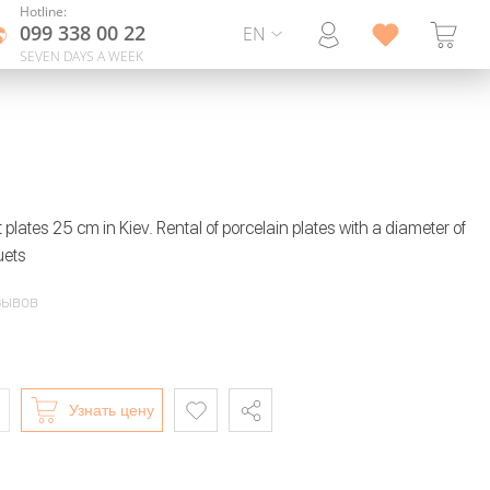
Hotline:
099 338 00 22
EN
SEVEN DAYS A WEEK
plates 25 cm in Kiev. Rental of porcelain plates with a diameter of
uets
зывов
Узнать цену