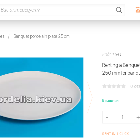
hes
Banquet porcelain plate 25 cm
Код:
1641
Renting a Banquet 
250 mm for banq
0 от
В наличии
RENT IN 1 CLICK