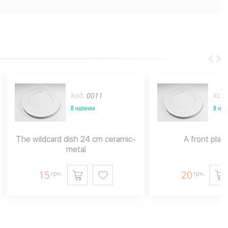
Код:
0011
Код
В наличии
В нал
The wildcard dish 24 cm ceramic-
A front plat
metal
15
20
грн.
грн.