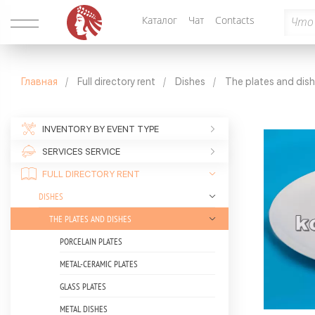
Каталог
Чат
Contacts
Главная
Full directory rent
Dishes
The plates and dis
INVENTORY BY EVENT TYPE
SERVICES SERVICE
FULL DIRECTORY RENT
DISHES
THE PLATES AND DISHES
PORCELAIN PLATES
METAL-CERAMIC PLATES
GLASS PLATES
METAL DISHES