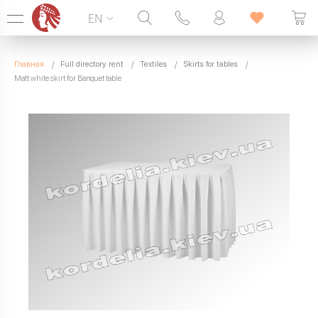
EN
Hotline:
099 338 00 22
Главная
Full directory rent
Textiles
Skirts for tables
SEVEN DAYS A WEEK
Matt white skirt for Banquet table