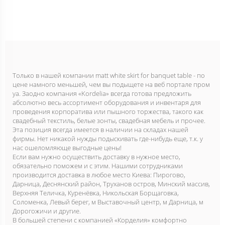
Только в нашей компании matt white skirt for banquet table - по
цене намного меньшей, чем вы подыщете на веб портале пром
уа. Заодно компания «Kordelia» всегда готова предложить
абсолютно весь ассортимент оборудования и инвентаря для
проведения корпоратива или пышного торжества, такого как
свадебный текстиль, белые зонты, свадебная мебель и прочее.
Эта позиция всегда имеется в наличии на складах нашей
фирмы. Нет никакой нужды подыскивать где-нибудь еще, т.к. у
нас ошеломляюще выгодные цены!
Если вам нужно осуществить доставку в нужное место,
обязательно поможем и с этим. Нашими сотрудниками
производится доставка в любое место Киева: Пирогово,
Дарница, Деснянский район, Труханов остров, Минский массив,
Верхняя Теличка, Куренёвка, Никольская Борщаговка,
Соломенка, Левый берег, м Выставочный центр, м Дарница, м
Дорогожичи и другие.
В большей степени с компанией «Корделия» комфортно