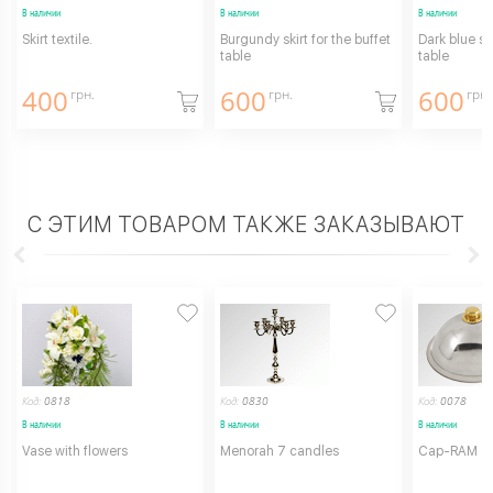
В наличии
В наличии
В наличии
Skirt textile.
Burgundy skirt for the buffet
Dark blue ski
table
table
400
600
600
грн.
грн.
грн.
С ЭТИМ ТОВАРОМ ТАКЖЕ ЗАКАЗЫВАЮТ
Код:
0818
Код:
0830
Код:
0078
В наличии
В наличии
В наличии
Vase with flowers
Menorah 7 candles
Cap-RAM