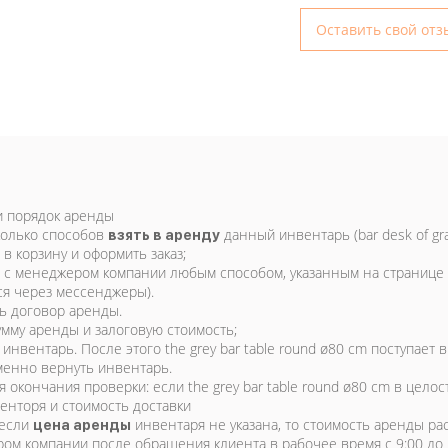
Оставить свой отз
и порядок аренды
колько способов
данный инвентарь (bar desk of gray
взять в аренду
в корзину и оформить заказ;
я с менеджером компании любым способом, указанным на странице 
ся через мессенджеры).
ь договор аренды.
умму аренды и залоговую стоимость;
инвентарь. После этого the grey bar table round ø80 cm поступает
енно вернуть инвентарь.
 окончания проверки: если the grey bar table round ø80 cm в целост
енторя и стоимость доставки
 если
инвентаря не указана, то стоимость аренды ра
цена аренды
ом компании после обращения клиента в рабочее время с 9:00 до 