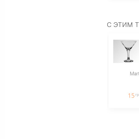
С ЭТИМ 
Mart
15
гр