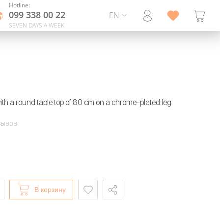
Hotline:
099 338 00 22
EN
SEVEN DAYS A WEEK
ith a round table top of 80 cm on a chrome-plated leg
зывов
В корзину