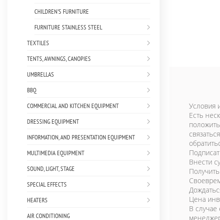
CHILDREN'S FURNITURE
FURNITURE STAINLESS STEEL
TEXTILES
TENTS, AWNINGS, CANOPIES
UMBRELLAS
BBQ
Условия 
COMMERCIAL AND KITCHEN EQUIPMENT
Есть нес
DRESSING EQUIPMENT
положить 
связатьс
INFORMATION, AND PRESENTATION EQUIPMENT
обратить
Подписат
MULTIMEDIA EQUIPMENT
Внести с
SOUND, LIGHT, STAGE
Получить 
Своеврем
SPECIAL EFFECTS
Дождаться
Цена инв
HEATERS
В случае
AIR CONDITIONING
менеджер