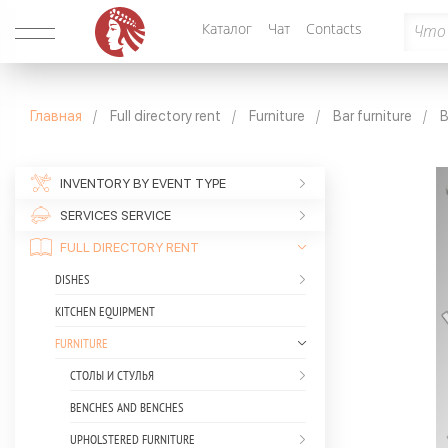
Каталог
Чат
Contacts
Главная
Full directory rent
Furniture
Bar furniture
B
INVENTORY BY EVENT TYPE
SERVICES SERVICE
FULL DIRECTORY RENT
DISHES
KITCHEN EQUIPMENT
FURNITURE
СТОЛЫ И СТУЛЬЯ
BENCHES AND BENCHES
UPHOLSTERED FURNITURE