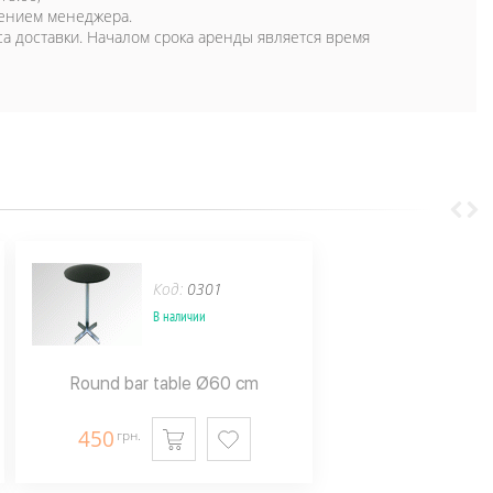
дением менеджера.
са доставки. Началом срока аренды является время
Код:
0301
В наличии
Round bar table Ø60 cm
450
грн.