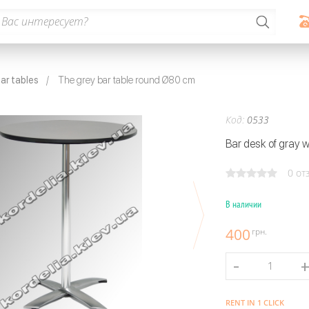
ar tables
The grey bar table round Ø80 cm
Код:
0533
Bar desk of gray w
0 от
В наличии
400
грн.
RENT IN 1 CLICK