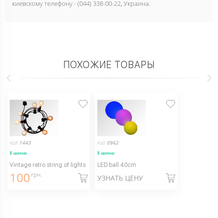
киевскому телефону - (044) 338-00-22, Украина.
ПОХОЖИЕ ТОВАРЫ
Код:
1443
Код:
0962
В наличии
В наличии
Vintage retro string of lights
LED ball 40cm
100
грн.
УЗНАТЬ ЦЕНУ