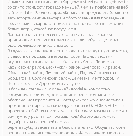
Исключительно в компании «Корделия» street garden lights white
color - по стоимости гораздо меньшей, чем вы подберете на веб
сайте hotlaine. Заодно фирма «Корделия» предлагает абсолютно
весь ассортимент инвентаря и оборудования для проведения
юбилея или шикарного торжества, как то свадебный реквизит,
белые шатры, свадебная посуда и т.д.
Данная позиция всегда есть в наличии на складе нашей
организации. Нет смысла выискивать где-нибудь еще - у нас
ошеломляюще минимальные цены!
В случае если вам нужно организовать доставку в нужное место,
с радостью поможем и в этом вопросе. Нашими людьми
осуществляется доставка в любую часть Киева: Пирогово,
Харьковский район, Деснянский район, Днепровский район,
Оболонский район, Печерский район, Подол, Софиевская
Борщаговка, Соломенский район, Демеевка, м Ипподром, м
Черниговская, м Дорогожичи и другие.
В большей степени с компанией «Kordelia» комфортно
сотрудничать фирмам, которым интересно комплексное
обеспечение мероприятий. Потому как только у нас доступен
прокат инвентаря, а также оборудования в ОДНОМ МЕСТЕ, для
проектов любой тематики и масштаба. Зачем заказывать все что
вам нужно у различных поставщиков? Все это вы сможете
подобрать на нашем веб портале!
Берите трубку и заказывайте безотлагательно! Обсудить любые
вопросы с колл-менеджерами фирмы «Корделия» возможно по