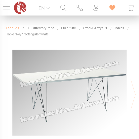
EN
Hotline:
099 338 00 22
Главная
Full directory rent
Furniture
Столы и стулья
Tables
SEVEN DAYS A WEEK
Table "Ray" rectangular white