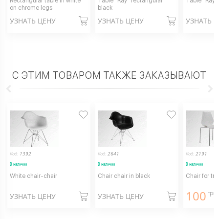
Rectangular table in white
Table "Ray" rectangular
Table "Ray"
on chrome legs
black
УЗНАТЬ ЦЕНУ
УЗНАТЬ ЦЕНУ
УЗНАТЬ 
С ЭТИМ ТОВАРОМ ТАКЖЕ ЗАКАЗЫВАЮТ
Код:
1392
Код:
2641
Код:
2191
В наличии
В наличии
В наличии
White chair-chair
Chair chair in black
Chair for tr
100
грн.
УЗНАТЬ ЦЕНУ
УЗНАТЬ ЦЕНУ