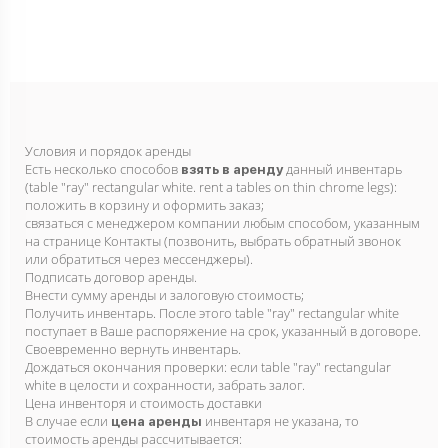
Условия и порядок аренды
Есть несколько способов
данный инвентарь
взять в аренду
(table "ray" rectangular white. rent a tables on thin chrome legs):
положить в корзину и оформить заказ;
связаться с менеджером компании любым способом, указанным
на странице Контакты (позвонить, выбрать обратный звонок
или обратиться через мессенджеры).
Подписать договор аренды.
Внести сумму аренды и залоговую стоимость;
Получить инвентарь. После этого table "ray" rectangular white
поступает в Ваше распоряжение на срок, указанный в договоре.
Своевременно вернуть инвентарь.
Дождаться окончания проверки: если table "ray" rectangular
white в целости и сохранности, забрать залог.
Цена инвенторя и стоимость доставки
В случае если
инвентаря не указана, то
цена аренды
стоимость аренды рассчитывается: