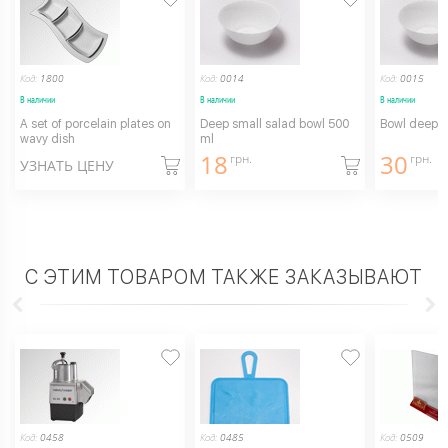
Код:
1800
Код:
0014
Код:
0015
В наличии
В наличии
В наличии
A set of porcelain plates on
Deep small salad bowl 500
Bowl deep 
wavy dish
ml
18
30
грн.
грн.
УЗНАТЬ ЦЕНУ
С ЭТИМ ТОВАРОМ ТАКЖЕ ЗАКАЗЫВАЮТ
Код:
0458
Код:
0485
Код:
0509