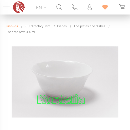
EN
Hotline:
099 338 00 22
Главная
Full directory rent
Dishes
The plates and dishes
SEVEN DAYS A WEEK
The deep bowl 300 ml