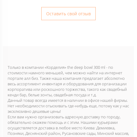
Оставить свой отзыв
Только в компании «Корделия» the deep bowl 300 ml - по
стоимости намного меньшей, чем можно найти на интернет
портале алл биз. Также наша компания предлагает абсолютно
весь ассортимент инвентаря и оборудования для организации
корпоратива или роскошного торжества, такого как свадебный
кенди бар, белые зонты, свадебная посуда и т.д.
Данный товар всегда имеется в наличии в офисе нашей фирмы.
Нет необходимости отыскивать где-нибудь еще, потому как у нас
эксклюзивно дешевые цены!
Если вам нужно организовать адресную доставку по городу,
обязательно окажем помощь и с этим. Нашими курьерами
осуществляется доставка в любое место Киева: Демиевка,
Позняки, Деснянский район, Русановские сады, Минский массив,